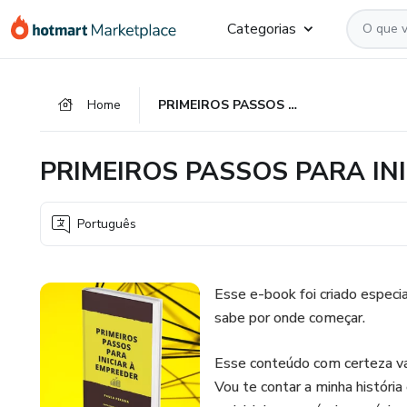
Ir
Ir
Ir
Categorias
para
para
para
o
o
o
conteúdo
pagamento
rodapé
Home
PRIMEIROS PASSOS PARA INICIAR À EMPREENDER
principal
PRIMEIROS PASSOS PARA IN
Português
Esse e-book foi criado espec
sabe por onde começar.
Esse conteúdo com certeza vai
Vou te contar a minha histór