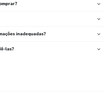
comprar?
rmações inadequadas?
ê-las?