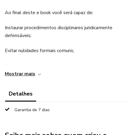
Ao final deste e book você será capaz de:
Instaurar procedimentos disciplinares juridicamente
defensáveis;
Evitar nulidades formais comuns;
Redigir notas de culpa e decisões fundamentadas;
Mostrar mais
Reduzir drasticamente riscos de impugnação judicial.
Detalhes
Garantia de 7 dias