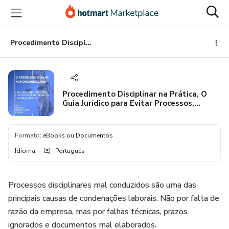
Ir
Ir
Ir
para
para
para
o
o
o
conteúdo
pagamento
rodapé
Procedimento Disciplinar na Prática, O Guia Jurídico para Evitar Processos, Multas e Indemnizações
principal
Procedimento Disciplinar na Prática, O
Guia Jurídico para Evitar Processos,
Multas e Indemnizações
Formato
:
eBooks ou Documentos
Idioma
:
Português
Processos disciplinares mal conduzidos são uma das
principais causas de condenações laborais. Não por falta de
razão da empresa, mas por falhas técnicas, prazos
ignorados e documentos mal elaborados.