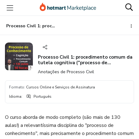
Ir
Ir
Ir
para
para
para
o
o
o
conteúdo
pagamento
rodapé
Processo Civil 1: procedimento comum da tutela cognitiva ("processo de conhecimento")
principal
Processo Civil 1: procedimento comum da
tutela cognitiva ("processo de
conhecimento")
Anotações de Processo Civil
Formato
:
Cursos Online e Serviços de Assinatura
Idioma
:
Português
O curso aborda de modo completo (são mais de 130
aulas!) a relevantíssima disciplina do "processo de
conhecimento", mais precisamente o procedimento comum