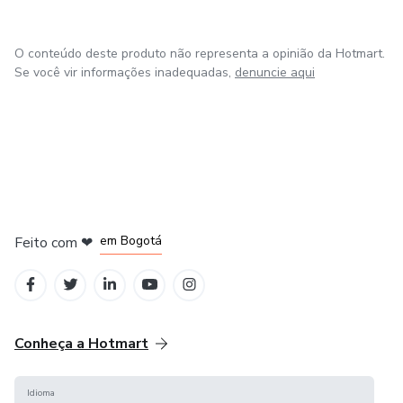
O conteúdo deste produto não representa a opinião da Hotmart.
Se você vir informações inadequadas,
denuncie aqui
em Amsterdam
em Madrid
em Bogotá
Feito com
❤
em Belo Horizonte
na Cidade do México
Conheça a Hotmart
Idioma