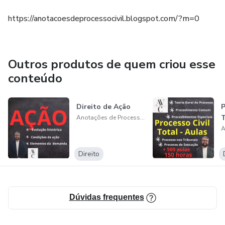
https://anotacoesdeprocessocivil.blogspot.com/?m=0
Outros produtos de quem criou esse
conteúdo
Direito de Ação
P
T
Anotações de Processo Civil
Direito
Dúvidas frequentes