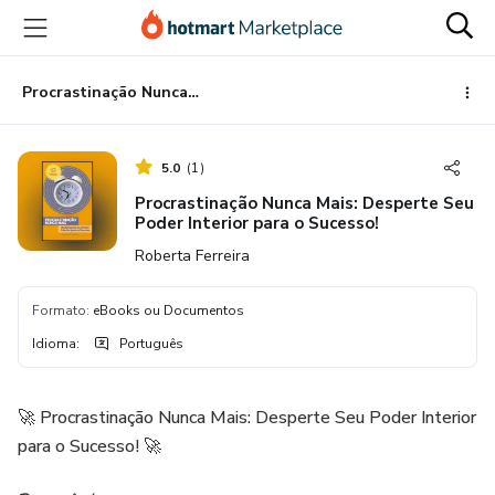
Ir
Ir
Ir
para
para
para
o
o
o
conteúdo
pagamento
rodapé
Procrastinação Nunca Mais: Desperte Seu Poder Interior para o Sucesso!
principal
5.0
(
1
)
Procrastinação Nunca Mais: Desperte Seu
Poder Interior para o Sucesso!
Roberta Ferreira
Formato
:
eBooks ou Documentos
Idioma
:
Português
🚀 Procrastinação Nunca Mais: Desperte Seu Poder Interior
para o Sucesso! 🚀