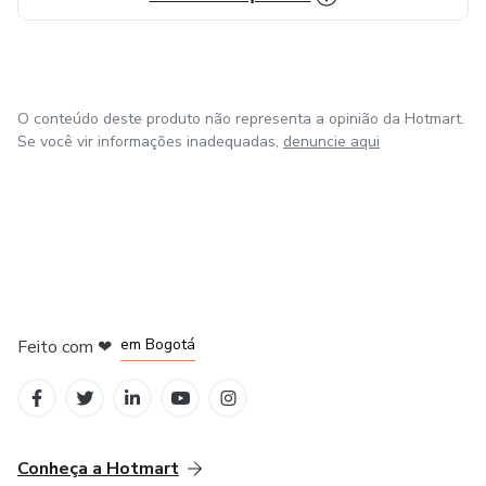
O conteúdo deste produto não representa a opinião da Hotmart.
Se você vir informações inadequadas,
denuncie aqui
em Amsterdam
em Madrid
em Bogotá
Feito com
❤
em Belo Horizonte
na Cidade do México
Conheça a Hotmart