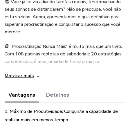
📚 Você já se viu adiando tarefas cruciais, testemunhando
seus sonhos se distanciarem? Não se preocupe, você não
está sozinho. Agora, apresentamos o guia definitivo para
superar a procrastinação e conquistar o sucesso que você
merece.
📘 'Procrastinação Nunca Mais' é muito mais que um livro.
Com 108 páginas repletas de sabedoria e 20 estratégias
comprovadas, é uma jornada de transformação
fundamentada no conhecimento validado por especialistas.
Mostrar mais
Não é hora de permitir que a procrastinação atrapalhe seus
objetivos. É hora de tomar uma atitude!
Vantagens
Detalhes
O que este livro de 108 páginas oferece?
1. Máximo de Produtividade: Conquiste a capacidade de
✅ Técnicas Poderosas: Diga adeus à procrastinação! Aqui,
realizar mais em menos tempo.
você encontrará estratégias práticas que irão ajudá-lo a
identificar as causas e superar esse hábito, com exemplos