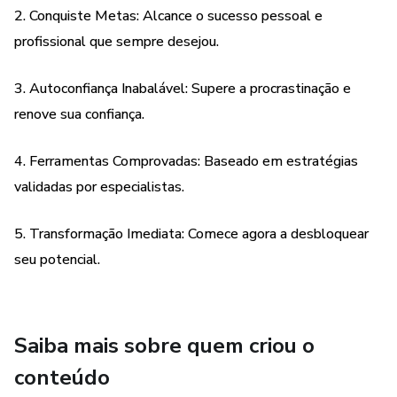
2. Conquiste Metas: Alcance o sucesso pessoal e
reais que o guiarão.
profissional que sempre desejou.
✅ Aumento de Produtividade: Reconquiste o controle
sobre seu tempo e concentração. Descubra maneiras
3. Autoconfiança Inabalável: Supere a procrastinação e
eficazes de aprimorar sua produtividade e concluir tarefas
renove sua confiança.
essenciais.
4. Ferramentas Comprovadas: Baseado em estratégias
✅ Hábitos Duradouros: Não se trata apenas de vencer a
validadas por especialistas.
procrastinação temporariamente. Você construirá hábitos
que o manterão no caminho do sucesso.
5. Transformação Imediata: Comece agora a desbloquear
seu potencial.
✅ Motivação Inabalável: Inspirado em estratégias
validadas por especialistas, você encontrará a motivação
necessária para enfrentar os desafios com confiança.
Saiba mais sobre quem criou o
🔥 Este não é apenas um livro; é o mapa para uma vida de
conteúdo
realizações. A transformação que você deseja está a