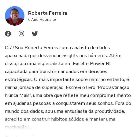
apenas um clique de distância!
Roberta Ferreira
🌟 O que você está esperando? A procrastinação é o único
6 Ano Hotmarter
obstáculo entre você e seu potencial ilimitado. Inicie sua
jornada AGORA! 🌟
Olá! Sou Roberta Ferreira, uma analista de dados
Não perca esta oportunidade de desbloquear seu poder
apaixonada por desvendar insights nos números. Além
interior, eliminar a procrastinação e alcançar os sonhos que
disso, sou uma especialista em Excel e Power BI,
você tanto deseja. O sucesso está esperando por você!
capacitada para transformar dados em decisões
⚡ Pegue o seu exemplar agora e transforme sua vida! ⚡
estratégicas. O mais importante sobre mim, no entanto, é
minha jornada de superação. Escrevi o livro 'Procrastinação
Nunca Mais', uma obra que reflete meu comprometimento
em ajudar as pessoas a conquistarem seus sonhos. Fora do
mundo dos dados, sou uma entusiasta da produtividade,
acredito em construir hábitos sólidos e manter uma
motivação i...