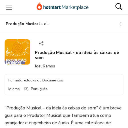
Ir
Ir
Ir
para
para
para
o
o
o
conteúdo
pagamento
rodapé
Produção Musical - da ideia às caixas de som
principal
Produção Musical - da ideia às caixas de
som
Joel Ramos
Formato
:
eBooks ou Documentos
Idioma
:
Português
“Produção Musical - da ideia às caixas de som” é um breve
guia para o Produtor Musical que também atua como
arranjador e engenheiro de áudio. É uma coletânea de