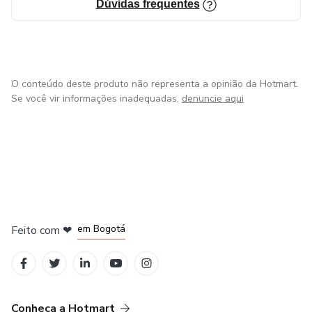
Dúvidas frequentes
O conteúdo deste produto não representa a opinião da Hotmart.
Se você vir informações inadequadas,
denuncie aqui
em Amsterdam
em Madrid
em Bogotá
Feito com
❤
em Belo Horizonte
na Cidade do México
Conheça a Hotmart