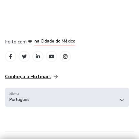
em Bogotá
em Amsterdam
em Madrid
na Cidade do México
Feito com
❤
em Belo Horizonte
Conheça a Hotmart
Idioma
Português