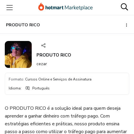
Ir
Ir
Ir
para
para
para
o
o
o
conteúdo
pagamento
rodapé
PRODUTO RICO
principal
PRODUTO RICO
cezar
Formato
:
Cursos Online e Serviços de Assinatura
Idioma
:
Português
O PRODUTO RICO é a solução ideal para quem deseja
aprender a ganhar dinheiro com tráfego pago. Com
estratégias eficientes e práticas, nosso produto ensina
passo a passo como utilizar o tráfego pago para aumentar