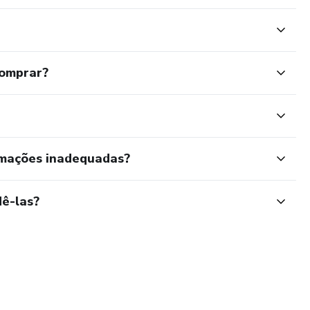
comprar?
rmações inadequadas?
ê-las?