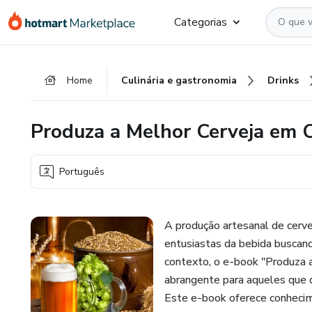
Ir
Ir
Ir
Categorias
para
para
para
o
o
o
conteúdo
pagamento
rodapé
Home
Culinária e gastronomia
Drinks
principal
Produza a Melhor Cerveja em 
Português
A produção artesanal de cerv
entusiastas da bebida buscand
contexto, o e-book "Produza 
abrangente para aqueles que 
Este e-book oferece conhecime