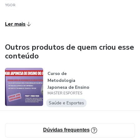
YGOR
Ler mais
Outros produtos de quem criou esse
conteúdo
Curso de
Metodologia
Japonesa de Ensino
MASTER ESPORTES
do Judô com Yuko
Fuj...
Saúde e Esportes
Dúvidas frequentes