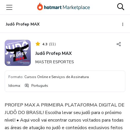
Ir
Ir
Ir
para
para
para
o
o
o
conteúdo
pagamento
rodapé
Judô Profep MAX
principal
4.3
(
11
)
Judô Profep MAX
MASTER ESPORTES
Formato
:
Cursos Online e Serviços de Assinatura
Idioma
:
Português
PROFEP MAX A PRIMEIRA PLATAFORMA DIGITAL DE
JUDÔ DO BRASIL! Escolha levar seu judô para o próximo
nível! • Aqui você vai encontrar cursos voltados para todas
as áreas de atuação no judô e conteúdos exclusivos feitos