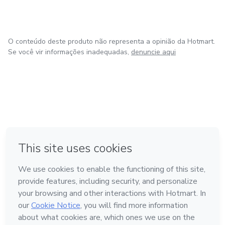
O conteúdo deste produto não representa a opinião da Hotmart.
Se você vir informações inadequadas,
denuncie aqui
em Bogotá
em Amsterdam
em Madrid
na Cidade do México
Feito com
❤
em Belo Horizonte
Conheça a Hotmart