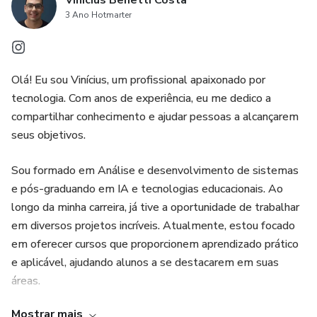
Vinícius Benetti Costa
3 Ano Hotmarter
Olá! Eu sou Vinícius, um profissional apaixonado por
tecnologia. Com anos de experiência, eu me dedico a
compartilhar conhecimento e ajudar pessoas a alcançarem
seus objetivos.
Sou formado em Análise e desenvolvimento de sistemas
e pós-graduando em IA e tecnologias educacionais. Ao
longo da minha carreira, já tive a oportunidade de trabalhar
em diversos projetos incríveis. Atualmente, estou focado
em oferecer cursos que proporcionem aprendizado prático
e aplicável, ajudando alunos a se destacarem em suas
áreas.
Mostrar mais
Nos meus cursos, você encontrará conteúdos ricos,