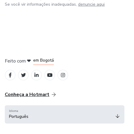
Se você vir informações inadequadas,
denuncie aqui
em Amsterdam
em Madrid
em Bogotá
Feito com
❤
em Belo Horizonte
na Cidade do México
Conheça a Hotmart
Idioma
Português