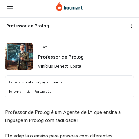
Ir
Ir
Ir
para
para
para
o
o
o
conteúdo
pagamento
rodapé
Professor de Prolog
principal
Professor de Prolog
Vinícius Benetti Costa
Formato
:
category.agent.name
Idioma
:
Português
Professor de Prolog é um Agente de IA que ensina a
linguagem Prolog com facilidade!
Ele adapta o ensino para pessoas com diferentes