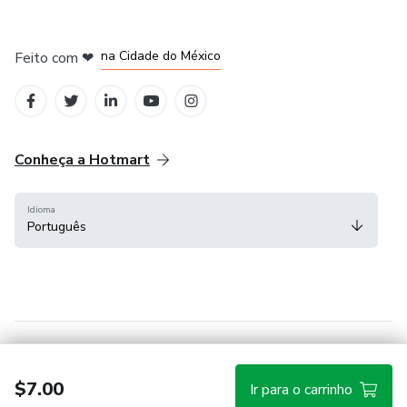
em Bogotá
em Amsterdam
em Madrid
na Cidade do México
Feito com
❤
em Belo Horizonte
Conheça a Hotmart
Idioma
Português
Central de ajuda
Termos
Privacidade
Cookies
$7.00
Ir para o carrinho