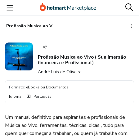
Ir
Ir
Ir
para
para
para
o
o
o
conteúdo
pagamento
rodapé
Profissão Musica ao Vivo ( Sua Imersão financeira e Profissional)
principal
Profissão Musica ao Vivo ( Sua Imersão
financeira e Profissional)
André Luis de Oliveira
Formato
:
eBooks ou Documentos
Idioma
:
Português
Um manual definitivo para aspirantes e profissionais de
Música ao Vivo, ferramentas, técnicas, dicas , tudo para
quem quer começar a trabahar , ou quem já trabalha com