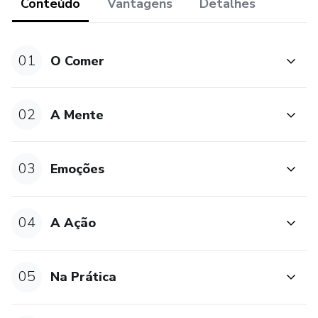
Conteúdo
Vantagens
Detalhes
amor próprio e com o seu corpo
01
O Comer
02
A Mente
03
Emoções
04
A Ação
05
Na Prática