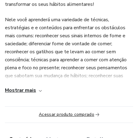
transformar os seus hábitos alimentares!
Nele você aprenderá uma variedade de técnicas,
estratégias e e conteúdos para enfrentar os obstáculos
mais comuns: reconhecer seus sinais internos de fome e
saciedade; diferenciar fome de vontade de comer;
reconhecer os gatilhos que te levam ao comer sem
consciência; técnicas para aprender a comer com atenção
plena e foco no presente; reconhecer seus pensamentos
que sabotam sua mudança de hábitos; reconhecer suas
emoções e estratégias para lidar com elas de formas mais
Mostrar mais
adequadas; aprender os mecanismos da motivação e como
criar e manter a sua; traçar planos que façam sentido para
você; organizar o seu tempo e sua rotina para colocar em
Acessar produto comprado
prática; estratégias para lidar de forma mais leve com as
situações sociais; além de compreender a importância de
resgatar sua autoestima, e como fazer as pazes com seu