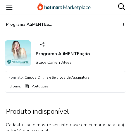
Ir
Ir
Ir
para
para
para
o
o
o
conteúdo
pagamento
rodapé
Programa AliMENTEação
principal
Programa AliMENTEação
Stacy Carreri Alves
Formato
:
Cursos Online e Serviços de Assinatura
Idioma
:
Português
Produto indisponível
Cadastre-se e mostre seu interesse em comprar para o(a)
autor(a) deste curso!