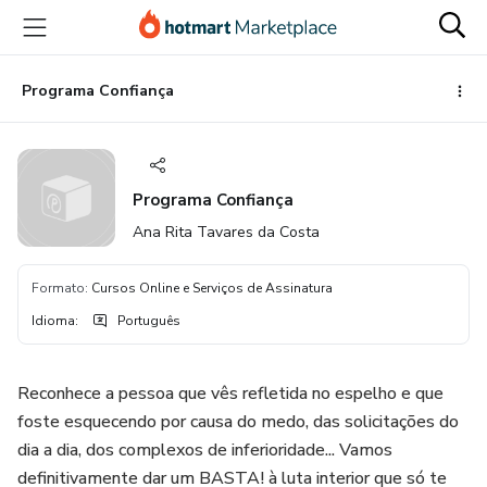
Ir
Ir
Ir
para
para
para
o
o
o
conteúdo
pagamento
rodapé
Programa Confiança
principal
Programa Confiança
Ana Rita Tavares da Costa
Formato
:
Cursos Online e Serviços de Assinatura
Idioma
:
Português
Reconhece a pessoa que vês refletida no espelho e que
foste esquecendo por causa do medo, das solicitações do
dia a dia, dos complexos de inferioridade... Vamos
definitivamente dar um BASTA! à luta interior que só te