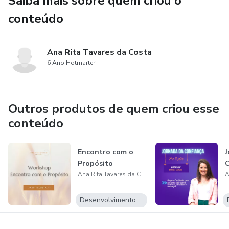
Saiba mais sobre quem criou o
conteúdo
Ana Rita Tavares da Costa
6 Ano Hotmarter
Outros produtos de quem criou esse
conteúdo
Encontro com o
J
Propósito
C
Ana Rita Tavares da Costa
Desenvolvimento Pessoal