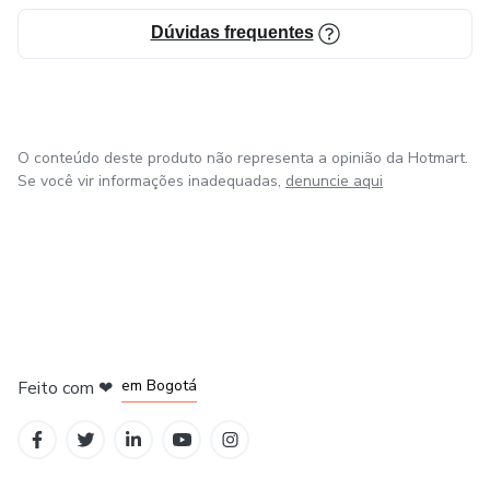
Dúvidas frequentes
O conteúdo deste produto não representa a opinião da Hotmart.
Se você vir informações inadequadas,
denuncie aqui
em Amsterdam
em Madrid
em Bogotá
Feito com
❤
em Belo Horizonte
na Cidade do México