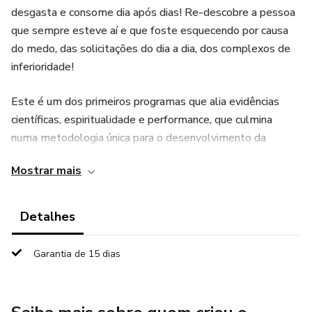
desgasta e consome dia após dias! Re-descobre a pessoa
que sempre esteve aí e que foste esquecendo por causa
do medo, das solicitações do dia a dia, dos complexos de
inferioridade!
Este é um dos primeiros programas que alia evidências
científicas, espiritualidade e performance, que culmina
numa metodologia única para o desenvolvimento da
confiança. Ao longo de 8 módulos, vais começando a
Mostrar mais
mudar, a transformar-te.
O resultado final é uma transformação completa: postura
Detalhes
mais assertiva, comunicação confiante, mais sorridente,
relações mais íntimas e verdadeiras. Olhas ao espelho e
Garantia de 15 dias
finalmente reconheces a pessoa que vês refletida!