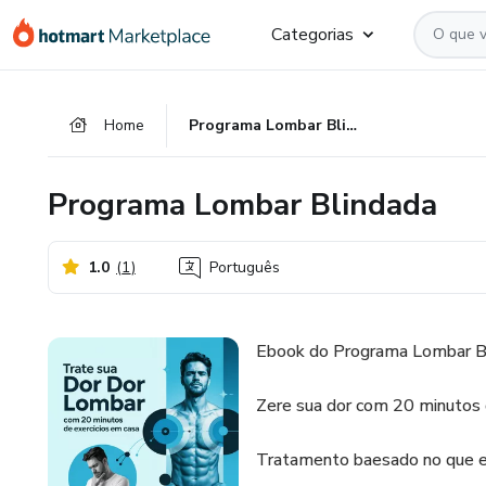
Ir
Ir
Ir
Categorias
para
para
para
o
o
o
conteúdo
pagamento
rodapé
Home
Programa Lombar Blindada
principal
Programa Lombar Blindada
1.0
(
1
)
Português
Ebook do Programa Lombar B
Zere sua dor com 20 minutos d
Tratamento baesado no que exi