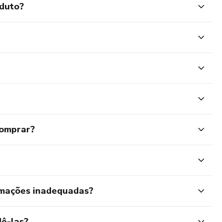
oduto?
comprar?
rmações inadequadas?
ê-las?