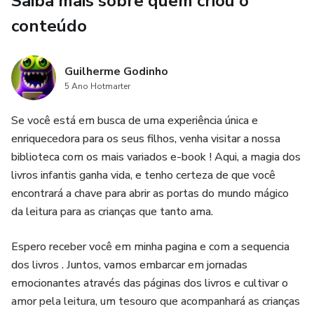
Saiba mais sobre quem criou o
Porque entender emoções não diminui ninguém.
conteúdo
Ao contrário — amplia.
“Proibido” é para quem acredita que maturidade também
Guilherme Godinho
5 Ano Hotmarter
passa pela compreensão do amor, das escolhas e das
consequências.
Se você está em busca de uma experiência única e
enriquecedora para os seus filhos, venha visitar a nossa
biblioteca com os mais variados e-book ! Aqui, a magia dos
livros infantis ganha vida, e tenho certeza de que você
encontrará a chave para abrir as portas do mundo mágico
da leitura para as crianças que tanto ama.
Espero receber você em minha pagina e com a sequencia
dos livros . Juntos, vamos embarcar em jornadas
emocionantes através das páginas dos livros e cultivar o
amor pela leitura, um tesouro que acompanhará as crianças