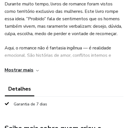
Durante muito tempo, livros de romance foram vistos
como território exclusivo das mulheres. Este livro rompe
essa ideia. “Proibido” fala de sentimentos que os homens
também vivem, mas raramente verbalizam: desejo, dúvida,
culpa, escolha, medo de perder e vontade de recomeçar.
Aqui, o romance não é fantasia ingênua — é realidade
emocional. São histórias de amor, conflitos internos e
relações humanas contadas com profundidade, intensidade
Mostrar mais
e verdade. Narrativas que mostram que compreender o
outro também é uma forma de força.
Detalhes
O “proibido” não está apenas nas relações, mas na coragem
de sentir, de se envolver, de encarar as próprias
Garantia de 7 dias
contradições. Este livro convida o leitor masculino a olhar
para o amor sem filtros, sem rótulos e sem preconceitos.