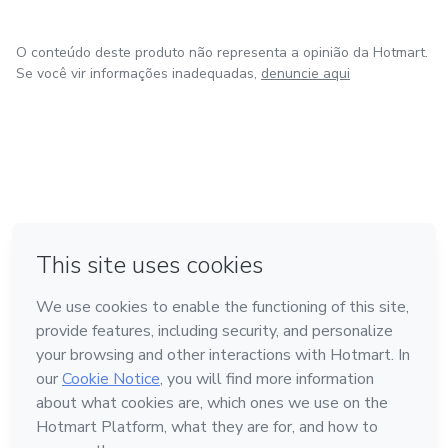
O conteúdo deste produto não representa a opinião da Hotmart.
Se você vir informações inadequadas,
denuncie aqui
em Bogotá
em Amsterdam
em Madrid
na Cidade do México
Feito com
❤
em Belo Horizonte
Conheça a Hotmart
Idioma