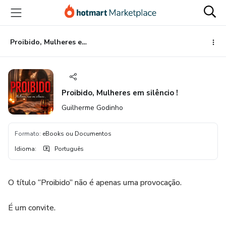
Ir
Ir
Ir
para
para
para
o
o
o
conteúdo
pagamento
rodapé
Proibido, Mulheres em silêncio !
principal
Proibido, Mulheres em silêncio !
Guilherme Godinho
Formato
:
eBooks ou Documentos
Idioma
:
Português
O título “Proibido” não é apenas uma provocação.
É um convite.