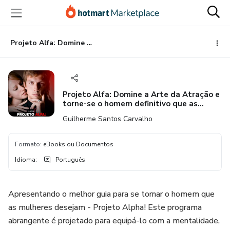
Ir
Ir
Ir
para
para
para
o
o
o
conteúdo
pagamento
rodapé
Projeto Alfa: Domine a Arte da Atração e torne-se o homem definitivo que as mulheres desejam
principal
Projeto Alfa: Domine a Arte da Atração e
torne-se o homem definitivo que as
mulheres desejam
Guilherme Santos Carvalho
Formato
:
eBooks ou Documentos
Idioma
:
Português
Apresentando o melhor guia para se tornar o homem que
as mulheres desejam - Projeto Alpha! Este programa
abrangente é projetado para equipá-lo com a mentalidade,