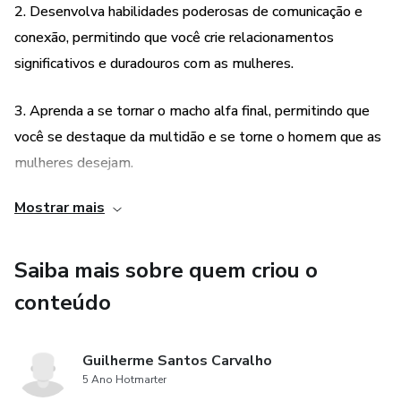
2. Desenvolva habilidades poderosas de comunicação e
conexão, permitindo que você crie relacionamentos
significativos e duradouros com as mulheres.
3. Aprenda a se tornar o macho alfa final, permitindo que
você se destaque da multidão e se torne o homem que as
mulheres desejam.
Mostrar mais
4. Desbloqueie todo o seu potencial e melhore sua
qualidade de vida geral, permitindo que você se torne a
melhor versão de si mesmo.
Saiba mais sobre quem criou o
conteúdo
5. Junte-se a uma comunidade de homens que pensam da
mesma forma, permitindo que você compartilhe suas
Guilherme Santos Carvalho
experiências e aprenda com outros homens que estão
5 Ano Hotmarter
passando pela mesma jornada de autodescoberta.