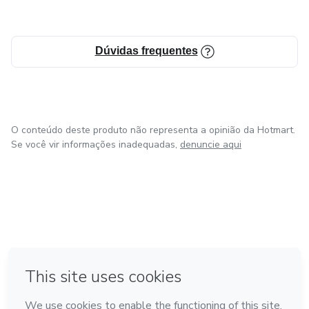
Dúvidas frequentes
O conteúdo deste produto não representa a opinião da Hotmart.
Se você vir informações inadequadas,
denuncie aqui
em Bogotá
em Amsterdam
em Madrid
na Cidade do México
Feito com
❤
em Belo Horizonte