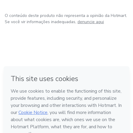
O conteúdo deste produto não representa a opinião da Hotmart.
Se você vir informações inadequadas,
denuncie aqui
em Bogotá
em Amsterdam
em Madrid
na Cidade do México
Feito com
❤
em Belo Horizonte
Conheça a Hotmart
Idioma