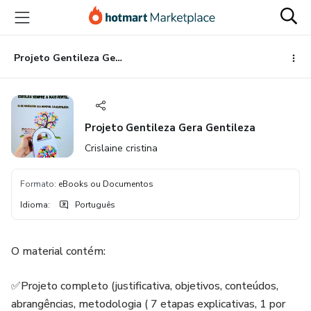
Ir
Ir
Ir
para
para
para
o
o
o
conteúdo
pagamento
rodapé
Projeto Gentileza Gera Gentileza
principal
Projeto Gentileza Gera Gentileza
Crislaine cristina
Formato
:
eBooks ou Documentos
Idioma
:
Português
O material contém:
✅Projeto completo (justificativa, objetivos, conteúdos,
abrangências, metodologia ( 7 etapas explicativas, 1 por