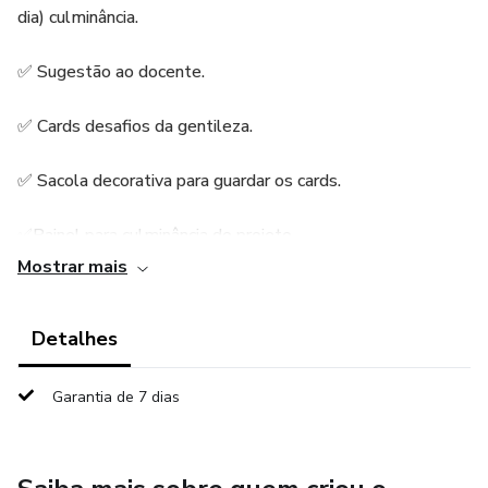
dia) culminância.
✅ Sugestão ao docente.
✅ Cards desafios da gentileza.
✅ Sacola decorativa para guardar os cards.
✅Painel para culminância do projeto.
Mostrar mais
✅Coroas (2 modelos colorido e 1 para colorir.)
Detalhes
📁42 folhas em PDF não editável
Garantia de 7 dias