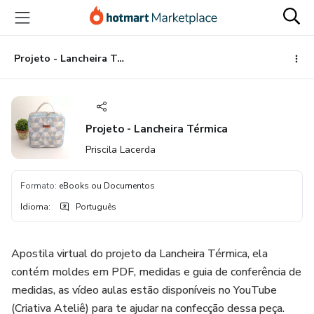
Ir
Ir
Ir
para
para
para
o
o
o
conteúdo
pagamento
rodapé
Projeto - Lancheira Térmica
principal
Projeto - Lancheira Térmica
Priscila Lacerda
Formato
:
eBooks ou Documentos
Idioma
:
Português
Apostila virtual do projeto da Lancheira Térmica, ela
contém moldes em PDF, medidas e guia de conferência de
medidas, as vídeo aulas estão disponíveis no YouTube
(Criativa Ateliê) para te ajudar na confecção dessa peça.