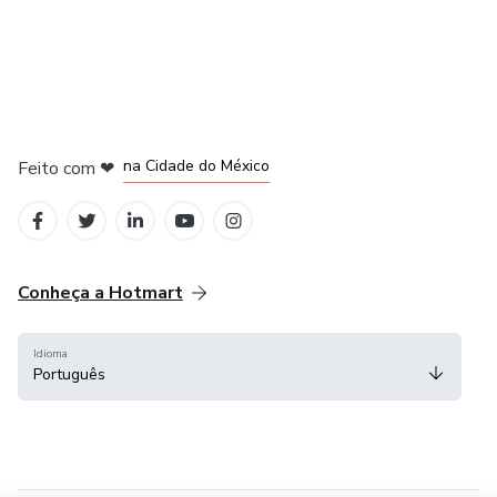
em Bogotá
em Amsterdam
em Madrid
na Cidade do México
Feito com
❤
em Belo Horizonte
Conheça a Hotmart
Idioma
Português