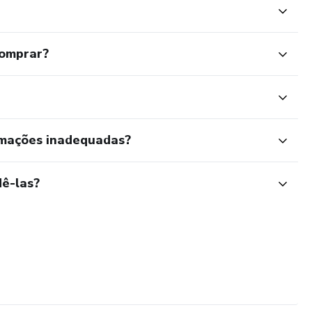
comprar?
rmações inadequadas?
ê-las?