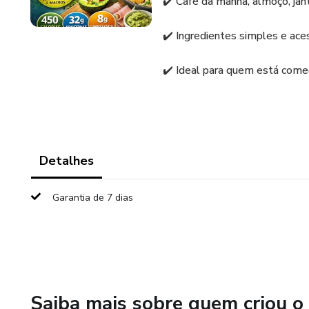
✔️ Café da manhã, almoço, ja
✔️ Ingredientes simples e ace
✔️ Ideal para quem está com
Detalhes
Garantia de 7 dias
Saiba mais sobre quem criou o