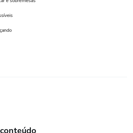
ntar e sobremesas
ssíveis
eçando
 conteúdo