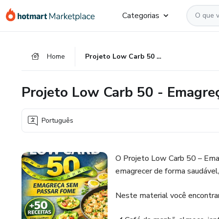
Ir
Ir
Ir
Categorias
para
para
para
o
o
o
conteúdo
pagamento
rodapé
Home
Projeto Low Carb 50 - Emagreça sem passar fome
principal
Projeto Low Carb 50 - Emagre
Português
O Projeto Low Carb 50 – Ema
emagrecer de forma saudável, 
Neste material você encontra