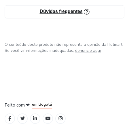
Dúvidas frequentes
O conteúdo deste produto não representa a opinião da Hotmart.
Se você vir informações inadequadas,
denuncie aqui
em Amsterdam
em Madrid
em Bogotá
Feito com
❤
em Belo Horizonte
na Cidade do México