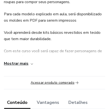
roupas para compor seus personagens.
Para cada modelo explicado em aula, será disponibilizado
os moldes em PDF para serem impressos
Você aprenderá desde kits básicos revestidos em tecido
que tem maior durabilidade.
Com este curso você será capaz de fazer personagens de
pessoas básicos:
Mostrar mais
* Menina Aninha de maria chiquinha (com variação:
cacheada, lisinha
Acessar produto comprado
* Menina Meg cachinhos
* Menino Theo Cabelo lisinho espetado
Conteúdo
Vantagens
Detalhes