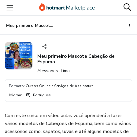
Ir
Ir
Ir
para
para
para
o
o
o
conteúdo
pagamento
rodapé
Meu primeiro Mascote Cabeção de Espuma
principal
Meu primeiro Mascote Cabeção de
Espuma
Alessandra Lima
Formato
:
Cursos Online e Serviços de Assinatura
Idioma
:
Português
Com este curso em vídeo aulas você aprenderá a fazer
vários modelos de Cabeções de Espuma, bem como vários
acessórios como: sapatos, luvas e até alguns modelos de