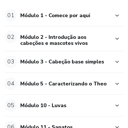
* Menino Leo - Negro de cabelo batidinho,
01
Módulo 1 - Comece por aqui
* Menina Tininha de cabelo Chanel
E ainda, também aprenderá outros personagens como
02
Módulo 2 - Introdução aos
cabeções e mascotes vivos
* Jesus,
03
* Ovelha,
Módulo 3 - Cabeção base simples
* Formiguinha de luvas coloridas,
04
Módulo 5 - Caracterizando o Theo
* Bebê para chá revelação,
* Bíblia de Vestir
05
Módulo 10 - Luvas
* Diferentes modelos de sapatos
06
Módulo 11 - Sapatos