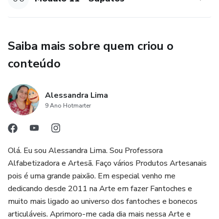
* Acessórios para os personagens como fones de ouvidos,
chapéus
Saiba mais sobre quem criou o
* Roupas para os mascotes
conteúdo
e muito mais.
Além de criar seus personagens você ainda aprenderá a ter
Alessandra Lima
uma renda extra mensal ou mesmo construir um negócio
9 Ano Hotmarter
sólido com a venda desses personagens que são tão
procurados por pessoas que trabalham com crianças ou
comércio.
Olá. Eu sou Alessandra Lima. Sou Professora
Alfabetizadora e Artesã. Faço vários Produtos Artesanais
pois é uma grande paixão. Em especial venho me
dedicando desde 2011 na Arte em fazer Fantoches e
muito mais ligado ao universo dos fantoches e bonecos
articuláveis. Aprimoro-me cada dia mais nessa Arte e