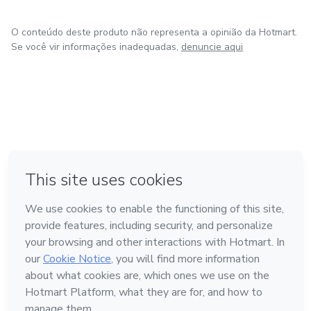
O conteúdo deste produto não representa a opinião da Hotmart.
Se você vir informações inadequadas,
denuncie aqui
em Amsterdam
em Madrid
em Bogotá
Feito com
❤
em Belo Horizonte
na Cidade do México
Conheça a Hotmart
Idioma
Português