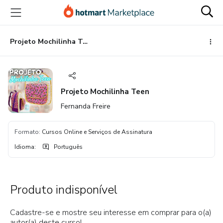
Ir
Ir
Ir
para
para
para
o
o
o
conteúdo
pagamento
rodapé
Projeto Mochilinha Teen
principal
Projeto Mochilinha Teen
Fernanda Freire
Formato
:
Cursos Online e Serviços de Assinatura
Idioma
:
Português
Produto indisponível
Cadastre-se e mostre seu interesse em comprar para o(a)
autor(a) deste curso!