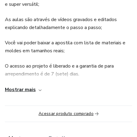
e super versátil;
As aulas são através de vídeos gravados e editados
explicando detalhadamente o passo a passo;
Você vai poder baixar a apostila com lista de materiais e
moldes em tamanhos reais;
O acesso ao projeto é liberado e a garantia de para
arrependimento é de 7 (sete) dias.
Obs.: a peça da aula foi confeccionada em máquina de
Mostrar mais
costura reta industrial, usando tecidos de algodão, mas
pode ser confeccionada em máquina de costura doméstica
ou com outros materiais.
Acessar produto comprado