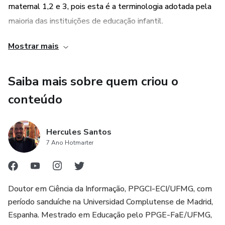
maternal 1,2 e 3, pois esta é a terminologia adotada pela
maioria das instituições de educação infantil.
Mostrar mais
Sobre a Autora Cristiane Ribeiro Alves- Sou pedagoga
com uma pós-graduação em coordenação pedagógica
(UFOP) e outra em psicopedagogia. Já fui coordenadora por
Saiba mais sobre quem criou o
6 anos, mas a minha paixão mesmo é ser professora da
conteúdo
educação infantil, atividade que desenvolvo atualmente.
Hercules Santos
7 Ano Hotmarter
Doutor em Ciência da Informação, PPGCI-ECI/UFMG, com
período sanduíche na Universidad Complutense de Madrid,
Espanha. Mestrado em Educação pelo PPGE-FaE/UFMG,