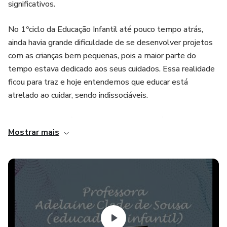
significativos.
No 1ºciclo da Educação Infantil até pouco tempo atrás,
ainda havia grande dificuldade de se desenvolver projetos
com as crianças bem pequenas, pois a maior parte do
tempo estava dedicado aos seus cuidados. Essa realidade
ficou para traz e hoje entendemos que educar está
atrelado ao cuidar, sendo indissociáveis.
Neste ebook vocês encontrarão uma coletânea com
Mostrar mais
projetos pedagógicos que eu mesma desenvolvi e apliquei
no decorrer dos meus mais de dez anos de experiência na
educação infantil, e continuo aplicando.