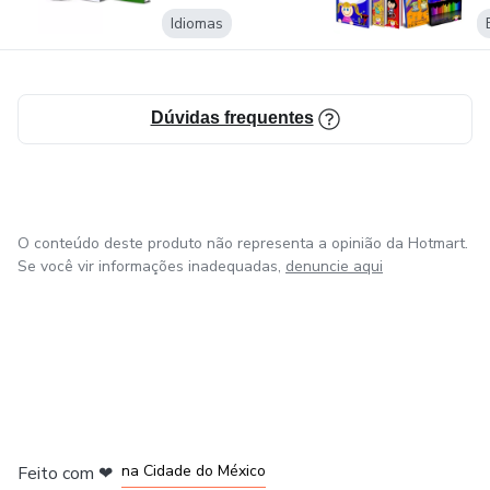
Idiomas
Dúvidas frequentes
O conteúdo deste produto não representa a opinião da Hotmart.
Se você vir informações inadequadas,
denuncie aqui
em Bogotá
em Amsterdam
em Madrid
na Cidade do México
Feito com
❤