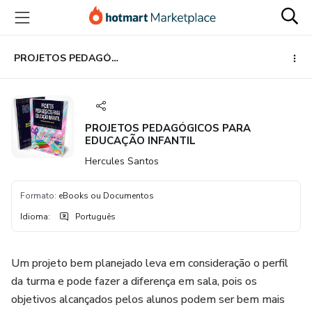
Ir
Ir
Ir
para
para
para
o
o
o
conteúdo
pagamento
rodapé
PROJETOS PEDAGÓGICOS PARA EDUCAÇÃO INFANTIL
principal
PROJETOS PEDAGÓGICOS PARA
EDUCAÇÃO INFANTIL
Hercules Santos
Formato
:
eBooks ou Documentos
Idioma
:
Português
Um projeto bem planejado leva em consideração o perfil
da turma e pode fazer a diferença em sala, pois os
objetivos alcançados pelos alunos podem ser bem mais