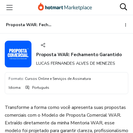
Ir
Ir
Ir
para
para
para
o
o
o
conteúdo
pagamento
rodapé
Proposta WAR: Fechamento Garantido
principal
Proposta WAR: Fechamento Garantido
LUCAS FERNANDES ALVES DE MENEZES
Formato
:
Cursos Online e Serviços de Assinatura
Idioma
:
Português
Transforme a forma como você apresenta suas propostas
comerciais com o Modelo de Proposta Comercial WAR.
Extraído diretamente da minha Mentoria WAR, esse
modelo foi projetado para garantir clareza, profissionalismo