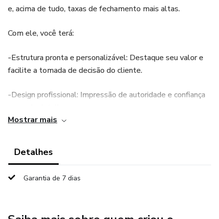
e, acima de tudo, taxas de fechamento mais altas.
Com ele, você terá:
-Estrutura pronta e personalizável: Destaque seu valor e
facilite a tomada de decisão do cliente.
-Design profissional: Impressão de autoridade e confiança
em cada detalhe.
Mostrar mais
-Seções estratégicas: Planejadas para comunicar os
benefícios do seu serviço e superar objeções.
Detalhes
-Foco no fechamento: Inclui gatilhos psicológicos e
Garantia de 7 dias
argumentos persuasivos que aumentam as chances de
conversão.