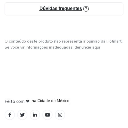
Dúvidas frequentes
O conteúdo deste produto não representa a opinião da Hotmart.
Se você vir informações inadequadas,
denuncie aqui
em Bogotá
em Amsterdam
em Madrid
na Cidade do México
Feito com
❤
em Belo Horizonte