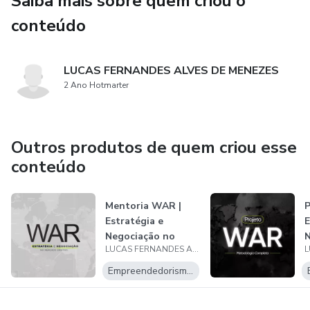
Saiba mais sobre quem criou o
Ideal para freelancers, agências e profissionais autônomos
que desejam apresentar propostas que não apenas
conteúdo
impressionam, mas também fecham negócios.
LUCAS FERNANDES ALVES DE MENEZES
2 Ano Hotmarter
Outros produtos de quem criou esse
conteúdo
Mentoria WAR |
P
Estratégia e
E
Negociação no
N
LUCAS FERNANDES ALVES DE MENEZES
Mercado Criativo
M
Empreendedorismo Digital