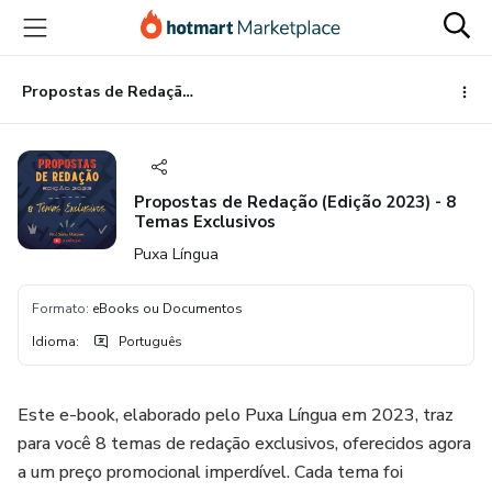
Ir
Ir
Ir
para
para
para
o
o
o
conteúdo
pagamento
rodapé
Propostas de Redação (Edição 2023) - 8 Temas Exclusivos
principal
Propostas de Redação (Edição 2023) - 8
Temas Exclusivos
Puxa Língua
Formato
:
eBooks ou Documentos
Idioma
:
Português
Este e-book, elaborado pelo Puxa Língua em 2023, traz
para você 8 temas de redação exclusivos, oferecidos agora
a um preço promocional imperdível. Cada tema foi