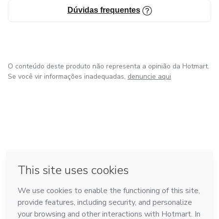
Dúvidas frequentes
O conteúdo deste produto não representa a opinião da Hotmart.
Se você vir informações inadequadas,
denuncie aqui
em Madrid
em Amsterdam
Feito com
❤
em Belo Horizonte
na Cidade do México
em Bogotá