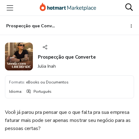
Ir
Ir
Ir
para
para
para
o
o
o
conteúdo
pagamento
rodapé
Prospecção que Converte
principal
Prospecção que Converte
Julia Inah
Formato
:
eBooks ou Documentos
Idioma
:
Português
Você já parou pra pensar que o que falta pra sua empresa
faturar mais pode ser apenas mostrar seu negócio para as
pessoas certas?