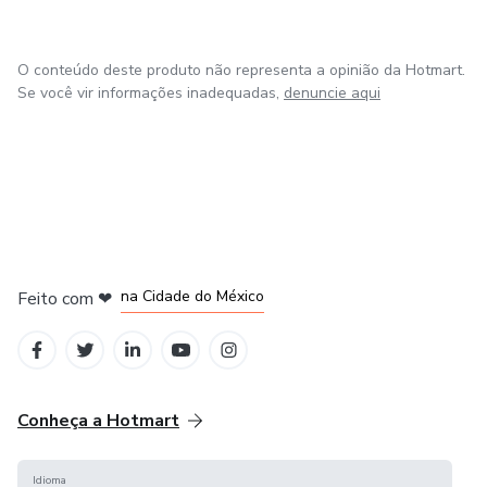
O conteúdo deste produto não representa a opinião da Hotmart.
Se você vir informações inadequadas,
denuncie aqui
em Bogotá
em Amsterdam
em Madrid
na Cidade do México
Feito com
❤
em Belo Horizonte
Conheça a Hotmart
Idioma