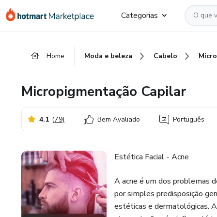
Ir
Ir
Ir
Categorias
para
para
para
o
o
o
conteúdo
pagamento
rodapé
Home
Moda e beleza
Cabelo
principal
Micropigmentação Capilar
4.1
(
79
)
Bem Avaliado
Português
Estética Facial - Acne
A acne é um dos problemas d
por simples predisposição gen
estéticas e dermatológicas. A