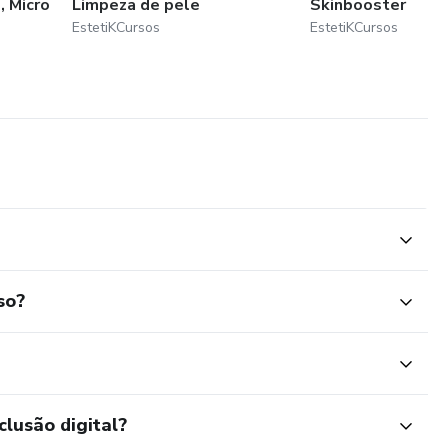
, Micro
Limpeza de pele
Skinbooster
EstetiKCursos
EstetiKCursos
so?
clusão digital?