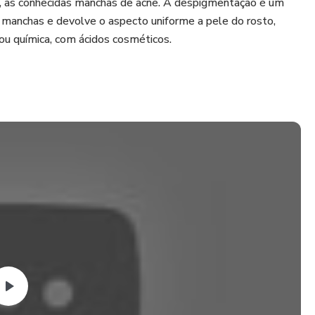
, as conhecidas manchas de acne. A despigmentação é um
 manchas e devolve o aspecto uniforme a pele do rosto,
 ou química, com ácidos cosméticos.