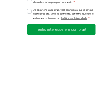
*
descadastrar a qualquer momento.
Ao clicar em Cadastrar, você confirma a sua inscrição
neste produto. Você, igualmente, confirma que leu, e
*
entendeu os termos da
Política de Privacidade
Tenho interesse em comprar!