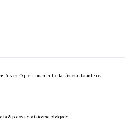
ápida e fácil seus certificados em nosso site. E também,
a, já que ainda vai ter acesso ao suporte e ele te
gens foram. O posicionamento da câmera durante os
nota 8 p essa plataforma obrigado