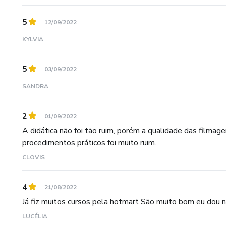
Após o término de cada curso, você pode gerar de forma r
quando iniciar sua carreira, a EstétikCursos não te abandon
5
12/09/2022
acompanhará em seus procedimentos.
KYLVIA
5
03/09/2022
SANDRA
2
01/09/2022
A didática não foi tão ruim, porém a qualidade das filma
procedimentos práticos foi muito ruim.
CLOVIS
4
21/08/2022
Já fiz muitos cursos pela hotmart São muito bom eu dou 
LUCÉLIA