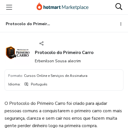
Ir
Ir
Ir
para
para
para
o
o
o
conteúdo
pagamento
rodapé
Protocolo do Primeiro Carro
principal
Protocolo do Primeiro Carro
Erbenilson Sousa alecrim
Formato
:
Cursos Online e Serviços de Assinatura
Idioma
:
Português
O Protocolo do Primeiro Carro foi criado para ajudar
pessoas comuns a conquistarem o primeiro carro com mais
segurança, clareza e sem cair nos erros que fazem muita
gente perder dinheiro logo na primeira compra.