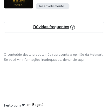
Desenvolvimento Pessoal
Dúvidas frequentes
O conteúdo deste produto não representa a opinião da Hotmart.
Se você vir informações inadequadas,
denuncie aqui
em Amsterdam
em Madrid
em Bogotá
Feito com
❤