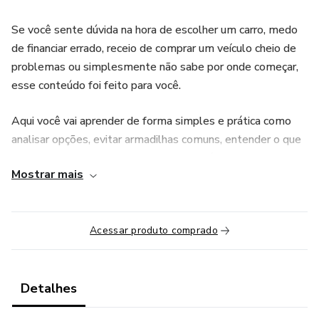
Se você sente dúvida na hora de escolher um carro, medo
de financiar errado, receio de comprar um veículo cheio de
problemas ou simplesmente não sabe por onde começar,
esse conteúdo foi feito para você.
Aqui você vai aprender de forma simples e prática como
analisar opções, evitar armadilhas comuns, entender o que
realmente importa antes de fechar negócio e tomar uma
Mostrar mais
decisão mais inteligente — mesmo que você não entenda
nada de carros.
O objetivo do protocolo é te ajudar a evitar prejuízos,
Acessar produto comprado
reduzir inseguranças e aumentar suas chances de fazer uma
compra consciente, sem arrependimentos futuros.
Detalhes
Todo o conteúdo foi desenvolvido com uma linguagem