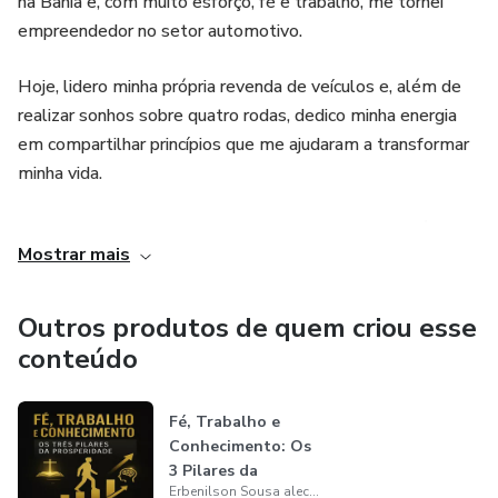
na Bahia e, com muito esforço, fé e trabalho, me tornei
empreendedor no setor automotivo.
Hoje, lidero minha própria revenda de veículos e, além de
realizar sonhos sobre quatro rodas, dedico minha energia
em compartilhar princípios que me ajudaram a transformar
minha vida.
Acredito que a verdadeira prosperidade vai muito além de
Mostrar mais
bens materiais. Ela nasce da união de três pilares: fé,
trabalho e conhecimento. Esses valores foram os que me
tiraram das dificuldades e me conduziram até aqui.
Outros produtos de quem criou esse
conteúdo
Fé, Trabalho e
Conhecimento: Os
3 Pilares da
Erbenilson Sousa alecrim
Verdadeira Pro...