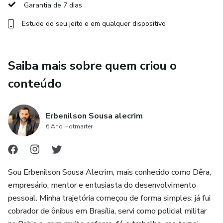
fácil de entender, direta ao ponto e pensada
Garantia de 7 dias
principalmente para quem está vivendo esse momento
Estude do seu jeito e em qualquer dispositivo
pela primeira vez.
O acesso é 100% online e liberado logo após a
Saiba mais sobre quem criou o
confirmação da compra.
conteúdo
Erbenilson Sousa alecrim
6 Ano Hotmarter
Sou Erbenilson Sousa Alecrim, mais conhecido como Dêra,
empresário, mentor e entusiasta do desenvolvimento
pessoal. Minha trajetória começou de forma simples: já fui
cobrador de ônibus em Brasília, servi como policial militar