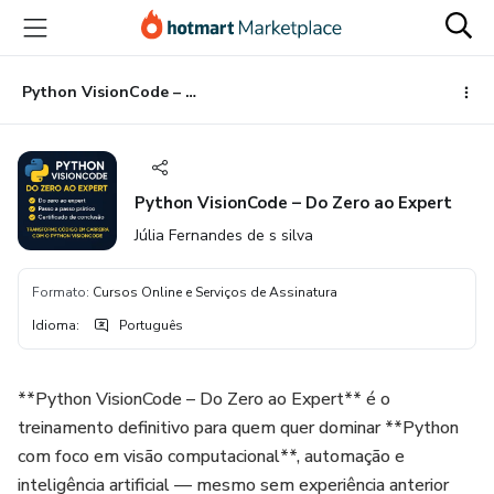
Ir
Ir
Ir
para
para
para
o
o
o
conteúdo
pagamento
rodapé
Python VisionCode – Do Zero ao Expert
principal
Python VisionCode – Do Zero ao Expert
Júlia Fernandes de s silva
Formato
:
Cursos Online e Serviços de Assinatura
Idioma
:
Português
**Python VisionCode – Do Zero ao Expert** é o
treinamento definitivo para quem quer dominar **Python
com foco em visão computacional**, automação e
inteligência artificial — mesmo sem experiência anterior