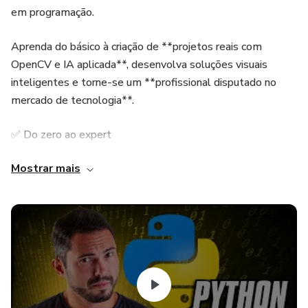
em programação.
Aprenda do básico à criação de **projetos reais com
OpenCV e IA aplicada**, desenvolva soluções visuais
inteligentes e torne-se um **profissional disputado no
mercado de tecnologia**.
✅ Do zero ao expert
Mostrar mais
✅ Passo a passo prático
✅ Certificado de conclusão
🚀 Transforme código em carreira com o **Python
VisionCode**.