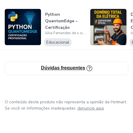
Python
D
QuantumEdge –
E
Certificação
C
Júlia Fernandes de s silva
Profissional
Educacional
Dúvidas frequentes
O conteúdo deste produto não representa a opinião da Hotmart.
Se você vir informações inadequadas,
denuncie aqui