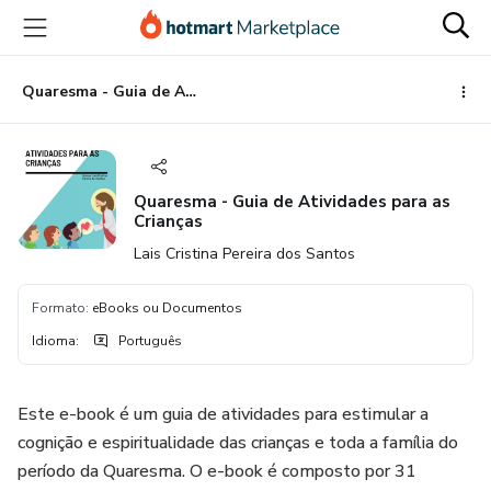
Ir
Ir
Ir
para
para
para
o
o
o
conteúdo
pagamento
rodapé
Quaresma - Guia de Atividades para as Crianças
principal
Quaresma - Guia de Atividades para as
Crianças
Lais Cristina Pereira dos Santos
Formato
:
eBooks ou Documentos
Idioma
:
Português
Este e-book é um guia de atividades para estimular a
cognição e espiritualidade das crianças e toda a família do
período da Quaresma. O e-book é composto por 31