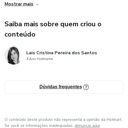
Mostrar mais
abordam temas relacionados à fé, à reflexão, à oração e ao
amor ao próximo, proporcionando momentos de conexão e
Saiba mais sobre quem criou o
fortalecimento dos laços familiares em torno da
espiritualidade. Dessa forma, o produto contribui para o
conteúdo
crescimento espiritual e o fortalecimento dos valores
familiares.
Lais Cristina Pereira dos Santos
4 Ano Hotmarter
Dúvidas frequentes
O conteúdo deste produto não representa a opinião da Hotmart.
Se você vir informações inadequadas,
denuncie aqui