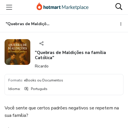
Ir
Ir
Ir
para
para
para
o
o
o
conteúdo
pagamento
rodapé
"Quebras de Maldições na família Católica"
principal
"Quebras de Maldições na família
Católica"
Ricardo
Formato
:
eBooks ou Documentos
Idioma
:
Português
Você sente que certos padrões negativos se repetem na
sua família?