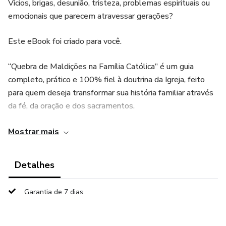
Vícios, brigas, desunião, tristeza, problemas espirituais ou
emocionais que parecem atravessar gerações?
Este eBook foi criado para você.
“Quebra de Maldições na Família Católica” é um guia
completo, prático e 100% fiel à doutrina da Igreja, feito
para quem deseja transformar sua história familiar através
da fé, da oração e dos sacramentos.
Aqui você vai aprender:
Mostrar mais
✨ Como identificar e fechar portas espirituais abertas
Detalhes
✨ O que são influências familiares e como rompê-las
Garantia de 7 dias
✨ As 7 formas católicas de quebrar maldições