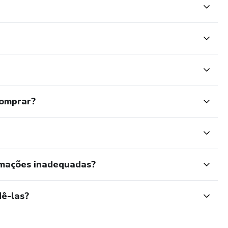
comprar?
rmações inadequadas?
ê-las?