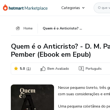
Ir
Ir
Ir
Categorias
para
para
para
o
o
o
conteúdo
pagamento
rodapé
Home
Quem é o Anticristo? - D. M. Panton & G. H. Lang & G. H. Pember (Ebook em Epub)
principal
Quem é o Anticristo? - D. M. P
Pember (Ebook em Epub)
5.0
(
1
)
Bem Avaliado
Português
Nesse pequeno livreto, três
com suas considerações e emb
Uma pequena coletânea do pen