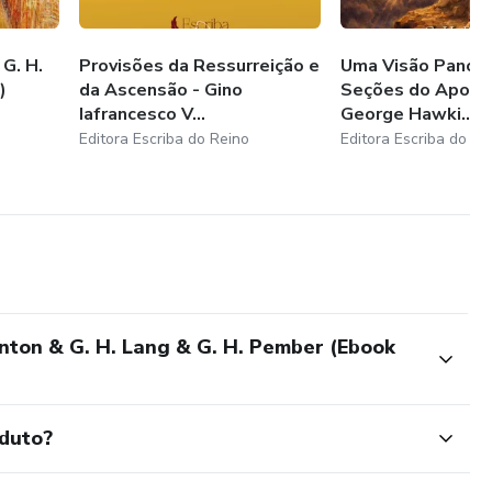
 G. H.
Provisões da Ressurreição e
Uma Visão Panorâ
)
da Ascensão - Gino
Seções do Apocal
Iafrancesco V...
George Hawki...
Editora Escriba do Reino
Editora Escriba do Re
anton & G. H. Lang & G. H. Pember (Ebook
oduto?