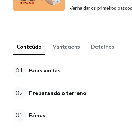
Venha dar os primeiros passos
Conteúdo
Vantagens
Detalhes
01
Boas vindas
02
Preparando o terreno
03
Bônus