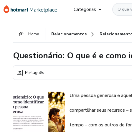
Ir
Ir
Ir
Categorias
para
para
para
o
o
o
conteúdo
pagamento
rodapé
Home
Relacionamentos
Relacionament
principal
Questionário: O que é e como 
Português
Uma pessoa generosa é aquel
compartilhar seus recursos – 
tempo – com os outros de for