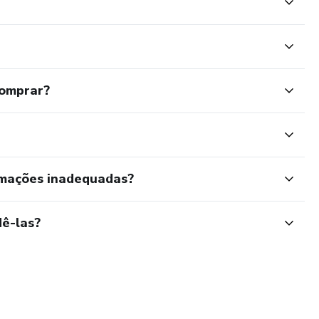
comprar?
rmações inadequadas?
ê-las?