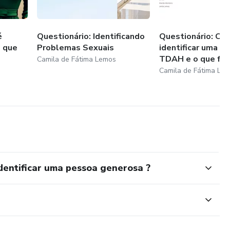
é
Questionário: Identificando
Questionário: Co
o que
Problemas Sexuais
identificar uma cr
TDAH e o que faze
Camila de Fátima Lemos
Camila de Fátima Le
dentificar uma pessoa generosa ?