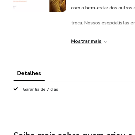
com o bem-estar dos outros 
troca. Nossos esepcialista
um questionário para saber s
Mostrar mais
Detalhes
Garantia de 7 dias