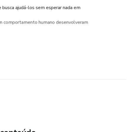
e busca ajudá-los sem esperar nada em
s em comportamento humano desenvolveram
e seu pretendente é uma pessoa generosa.