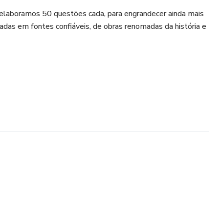
 elaboramos 50 questões cada, para engrandecer ainda mais
das em fontes confiáveis, de obras renomadas da história e
sor de História
r de Geografia
ciais:
profwesleyguerra
 @eduardoprofgeo