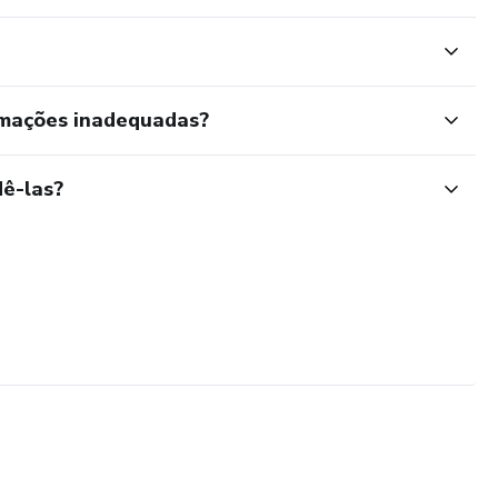
rmações inadequadas?
ê-las?