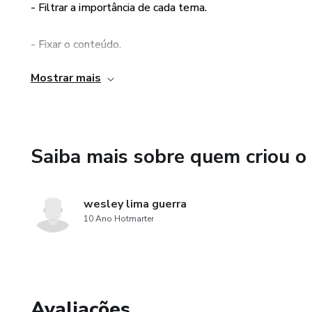
- Filtrar a importância de cada tema.
- Fixar o conteúdo.
Mostrar mais
- Otimizar seu tempo.
- Perceber quais áreas precisam de mais atenção.
Saiba mais sobre quem criou o
- Mensurar o seu progresso.
- Cronometrar o tempo
wesley lima guerra
10 Ano Hotmarter
Avaliações