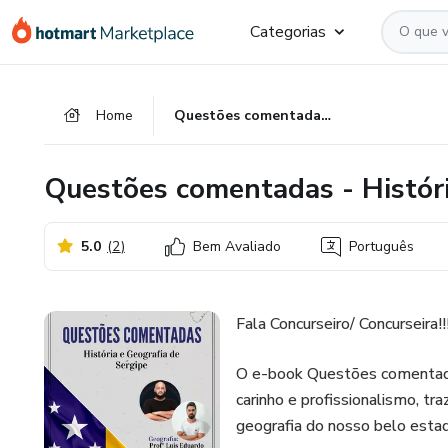
Ir
Ir
Ir
Categorias
para
para
para
o
o
o
conteúdo
pagamento
rodapé
Home
Questões comentadas - História e Geografia de Sergipe
principal
Questões comentadas - Históri
5.0
(
2
)
Bem Avaliado
Português
Fala Concurseiro/ Concurseira!!
O e-book Questões comentadas
carinho e profissionalismo, t
geografia do nosso belo estad