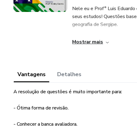
Nele eu e Prof° Luis Eduardo
seus estudos! Questões basea
geografia de Sergipe.
Quem somos?
Mostrar mais
Prof° Wesley Guerra - Profes
Prof° Luis Eduardo - Professo
Vantagens
Detalhes
Nos sigam nas nossas redes so
A resolução de questões é muito importante para:
Para conteúdo de história: @
- Ótima forma de revisão.
Para conteúdo de geografia:
- Conhecer a banca avaliadora.