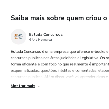
apresentado à:
Saiba mais sobre quem criou o
a) autoridade instauradora.
b) autoridade competente.
Estuda Concursos
6 Ano Hotmarter
c) autoridade superior.
Estuda Concursos é uma empresa que oferece e-books e 
concursos públicos nas áreas judiciárias e legislativa. Os
d) autoridade julgadora.
forma eficiente e com foco no que realmente é importante
Questão 338 – Gabarito A. O a
esquematizadas, questões inéditas e comentadas, elabor
concursos públicos. Além disso, você vai aprender dicas e 
a sindicância, o sindicante apr
Mostrar mais
autoridade instauradora. A au
determina a abertura da sindic