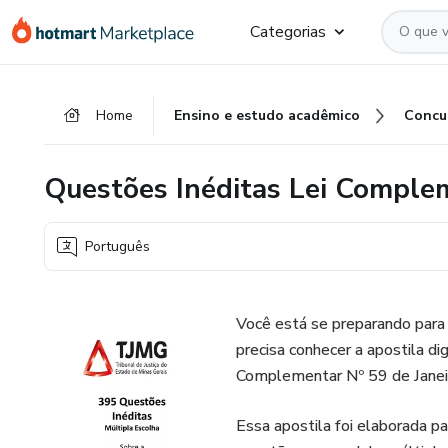
Ir
Ir
Ir
Categorias
para
para
para
o
o
o
conteúdo
pagamento
rodapé
Home
Ensino e estudo acadêmico
Concu
principal
Questões Inéditas Lei Comple
Português
Você está se preparando para 
precisa conhecer a apostila d
Complementar Nº 59 de Janeiro
Essa apostila foi elaborada p