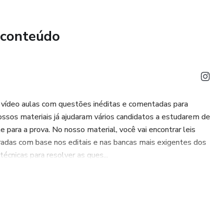
 conteúdo
vídeo aulas com questões inéditas e comentadas para
 nossos materiais já ajudaram vários candidatos a estudarem de
 para a prova. No nosso material, você vai encontrar leis
rt. 293, § 4º, estabelece que ultimada
adas com base nos editais e nas bancas mais exigentes dos
técnicas para resolver as ques...
esentará relatório conclusivo à
toridade instauradora é aquela que
ância para apurar fato ou