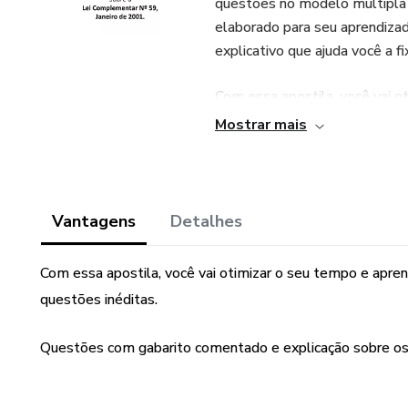
questões no modelo múltipla
elaborado para seu aprendiza
explicativo que ajuda você a fi
Com essa apostila, você vai o
questões inéditas. Você também
Mostrar mais
apostila pelo seu celular, tab
Não perca essa oportunidade d
TJ MG. Clique no botão abaixo
Vantagens
Detalhes
inéditas Lei Complementar 59 
tempo limitado!
Com essa apostila, você vai otimizar o seu tempo e aprend
questões inéditas.
Veja a questão amostra:
Questões com gabarito comentado e explicação sobre os
Questão 338 - De acordo com
59/2001, o relatório conclusiv