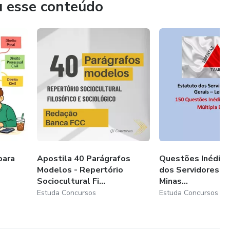
u esse conteúdo
o de responsabilidade disciplinar de
as são genéricas ou imprecisas.
para
Apostila 40 Parágrafos
Questões Inédita
Modelos - Repertório
dos Servidores P
Sociocultural Fi...
Minas...
Estuda Concursos
Estuda Concursos