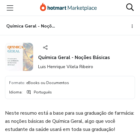
Ir
Ir
Ir
para
para
para
o
o
o
conteúdo
pagamento
rodapé
Química Geral - Noções Básicas
principal
Química Geral - Noções Básicas
Luis Henrique Vilela Ribeiro
Formato
:
eBooks ou Documentos
Idioma
:
Português
Neste resumo está a base para sua graduação de farmácia:
as noções básicas de Química Geral, algo que você
estudante da saúde usará em toda sua graduação!