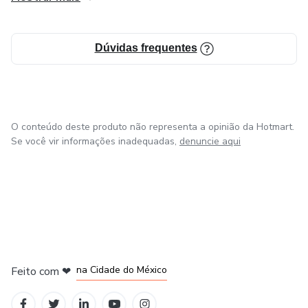
excepcionais em suas avaliações.
Dúvidas frequentes
O conteúdo deste produto não representa a opinião da Hotmart.
Se você vir informações inadequadas,
denuncie aqui
em Bogotá
em Amsterdam
em Madrid
na Cidade do México
Feito com
❤
em Belo Horizonte