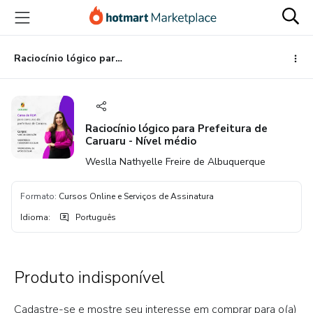
Ir
Ir
Ir
para
para
para
o
o
o
conteúdo
pagamento
rodapé
Raciocínio lógico para Prefeitura de Caruaru - Nível médio
principal
Raciocínio lógico para Prefeitura de
Caruaru - Nível médio
Weslla Nathyelle Freire de Albuquerque
Formato
:
Cursos Online e Serviços de Assinatura
Idioma
:
Português
Produto indisponível
Cadastre-se e mostre seu interesse em comprar para o(a)