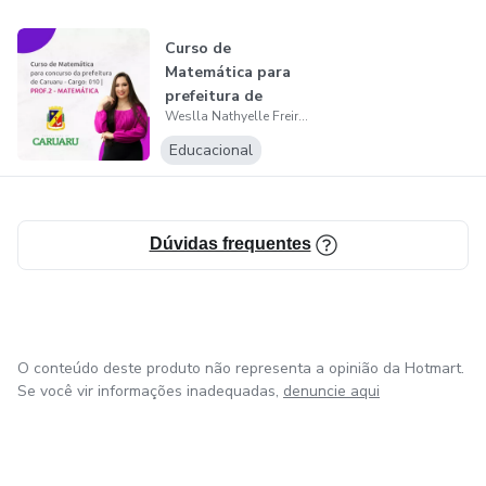
amigo(a)! Seu sucesso está logo ali, esperando por você.
Matricule-se agora mesmo e venha fazer parte dessa
Curso de
jornada de aprendizado e conquistas. Estou ansiosa para te
Matemática para
ajudar a alcançar seus sonhos!
prefeitura de
Weslla Nathyelle Freire de Albuquerque
Caruaru - Cargo:
As vagas são limitadas.
010...
Educacional
Vamos juntos rumo à aprovação! 💪✍️
Dúvidas frequentes
O conteúdo deste produto não representa a opinião da Hotmart.
Se você vir informações inadequadas,
denuncie aqui