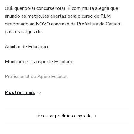
Olá, querido(a) concurseiro(a)! É com muita alegria que
anuncio as matrículas abertas para o curso de RLM
direcionado ao NOVO concurso da Prefeitura de Caruaru,
para os cargos de:
Auxiliar de Educação;
Monitor de Transporte Escolar e
Profissional de Apoio Escolar.
Eu, a professora Weslla, estou aqui para te acompanhar
Mostrar mais
nessa jornada rumo à aprovação! As aulas são gravadas e
disponibilizadas semanalmente na nossa plataforma, de
forma que você possa estudar no seu ritmo, onde e quando
Acessar produto comprado
quiser. Afinal, sabemos que a flexibilidade é essencial para
conciliar os estudos com sua rotina agitada.