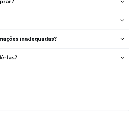
mprar?
rmações inadequadas?
ê-las?