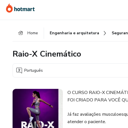
Ir
Ir
Ir
para
para
para
o
o
o
conteúdo
pagamento
rodapé
Home
Engenharia e arquitetura
Seguran
principal
Raio-X Cinemático
Português
O CURSO RAIO-X CINEMÁT
FOI CRIADO PARA VOCÊ Q
Já faz avaliações musculoesqu
atender o paciente.