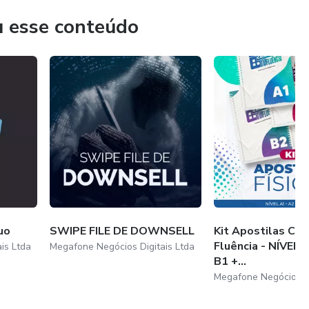
u esse conteúdo
uo
SWIPE FILE DE DOWNSELL
Kit Apostilas Cal
Fluência - NÍVEL 
is Ltda
Megafone Negócios Digitais Ltda
B1 +...
Megafone Negócios Di