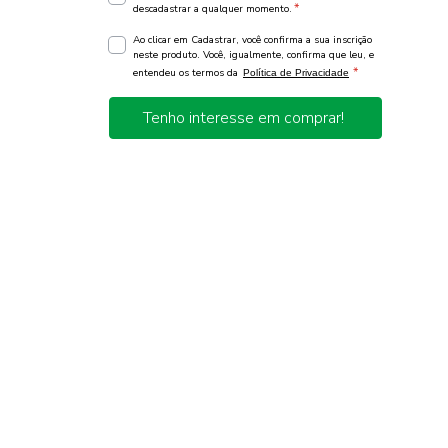
*
descadastrar a qualquer momento.
Ao clicar em Cadastrar, você confirma a sua inscrição
neste produto. Você, igualmente, confirma que leu, e
*
entendeu os termos da
Política de Privacidade
Tenho interesse em comprar!