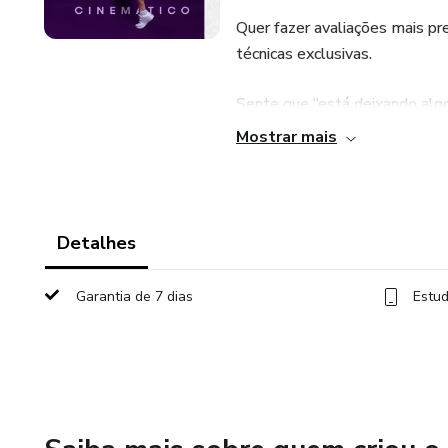
Quer fazer avaliações mais pre
técnicas exclusivas.
Sente que “está deixando algo
Mostrar mais
Gostaria de ter acesso a avali
É especialista em alguma part
Detalhes
Garantia de 7 dias
Estud