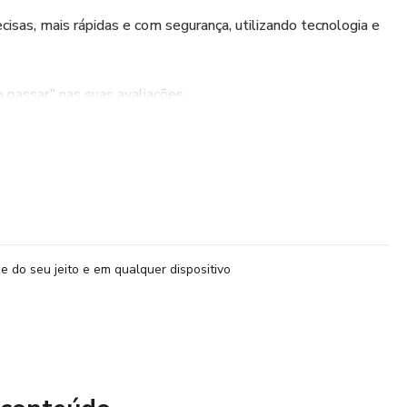
cisas, mais rápidas e com segurança, utilizando tecnologia e
 passar” nas suas avaliações.
ações para todas as partes do corpo.
e do corpo e quer ampliar seu conhecimento.
e do seu jeito e em qualquer dispositivo