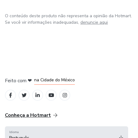
O conteúdo deste produto não representa a opinião da Hotmart.
Se você vir informações inadequadas,
denuncie aqui
em Bogotá
em Amsterdam
em Madrid
na Cidade do México
Feito com
❤
em Belo Horizonte
Conheça a Hotmart
Idioma
Português