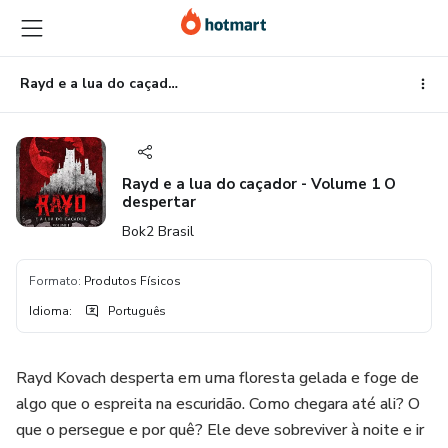
Ir
Ir
Ir
para
para
para
o
o
o
conteúdo
pagamento
rodapé
Rayd e a lua do caçador - Volume 1 O despertar
principal
Rayd e a lua do caçador - Volume 1 O
despertar
Bok2 Brasil
Formato
:
Produtos Físicos
Idioma
:
Português
Rayd Kovach desperta em uma floresta gelada e foge de
algo que o espreita na escuridão. Como chegara até ali? O
que o persegue e por quê? Ele deve sobreviver à noite e ir