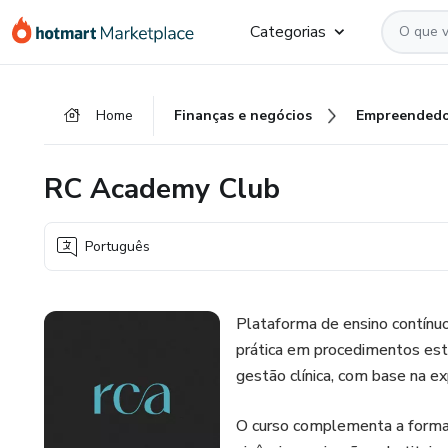
Ir
Ir
Ir
Categorias
para
para
para
o
o
o
conteúdo
pagamento
rodapé
Home
Finanças e negócios
Empreendedo
principal
RC Academy Club
Português
Plataforma de ensino contínuo
prática em procedimentos es
gestão clínica, com base na e
O curso complementa a formaç