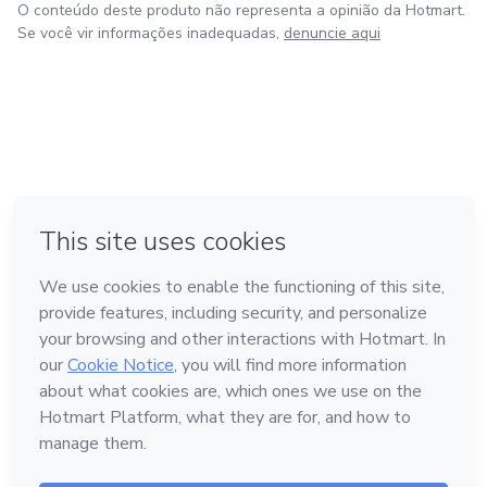
O conteúdo deste produto não representa a opinião da Hotmart.
Se você vir informações inadequadas,
denuncie aqui
em Bogotá
em Amsterdam
em Madrid
na Cidade do México
Feito com
❤
em Belo Horizonte
Conheça a Hotmart
Idioma
Português