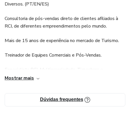
Diversos. (PT/EN/ES)
Consultoria de pós-vendas direto de clientes afiliados à
RCI, de diferentes empreendimentos pelo mundo.
Mais de 15 anos de experiência no mercado de Turismo.
Treinador de Equipes Comerciais e Pós-Vendas.
Especialista RCI, Multipropriedade, Timeshare e
Empreendimentos Afiliados.
Mostrar mais
Vasto conhecimento em destinos diversos, viagens
corporativas, férias, malha aérea, passeios, cruzeiros, etc.
Dúvidas frequentes
5.000+ clientes em mais de 20 países.
500+ clientes ativos da Plataforma RCI.