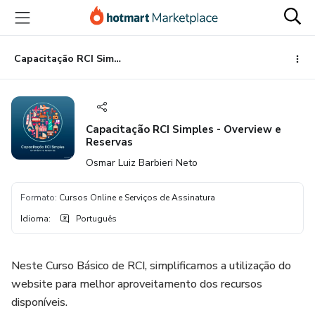
Ir
Ir
Ir
para
para
para
o
o
o
conteúdo
pagamento
rodapé
Capacitação RCI Simples - Overview e Reservas
principal
Capacitação RCI Simples - Overview e
Reservas
Osmar Luiz Barbieri Neto
Formato
:
Cursos Online e Serviços de Assinatura
Idioma
:
Português
Neste Curso Básico de RCI, simplificamos a utilização do
website para melhor aproveitamento dos recursos
disponíveis.