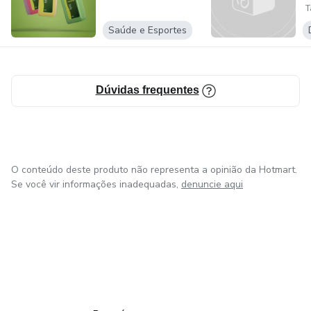
T
T
Saúde e Esportes
Dúvidas frequentes
O conteúdo deste produto não representa a opinião da Hotmart.
Se você vir informações inadequadas,
denuncie aqui
em Amsterdam
em Madrid