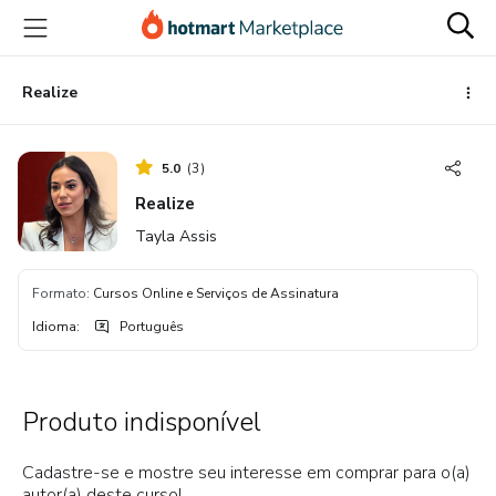
Ir
Ir
Ir
para
para
para
o
o
o
conteúdo
pagamento
rodapé
Realize
principal
5.0
(
3
)
Realize
Tayla Assis
Formato
:
Cursos Online e Serviços de Assinatura
Idioma
:
Português
Produto indisponível
Cadastre-se e mostre seu interesse em comprar para o(a)
autor(a) deste curso!