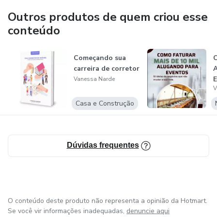
Tipos de taças
Sou uma apaixonada pela troca de experiências com
Outros produtos de quem criou esse
pessoa que, assim como eu, só desejam o bem!
conteúdo
Tipos de talheres
- A arte de receber
Começando sua
carreira de corretor
Vanessa Narde
Planejamento
V
Casa e Construção
Preparação do ambiente
Aperitivos
Dúvidas frequentes
Roteiro da recepção
Bebidas
O conteúdo deste produto não representa a opinião da Hotmart.
Mise-en-place da mesa
Se você vir informações inadequadas,
denuncie aqui