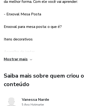
da melhor forma. Com ele você vai aprender:
- Enxoval Mesa Posta
Enxoval para mesa posta: o que é?
Itens decorativos
Aparelho de jantar
Mostrar mais
Talheres
Saiba mais sobre quem criou o
Taças
conteúdo
Toalha de mesa
Vanessa Narde
Lugar americano
5 Ano Hotmarter