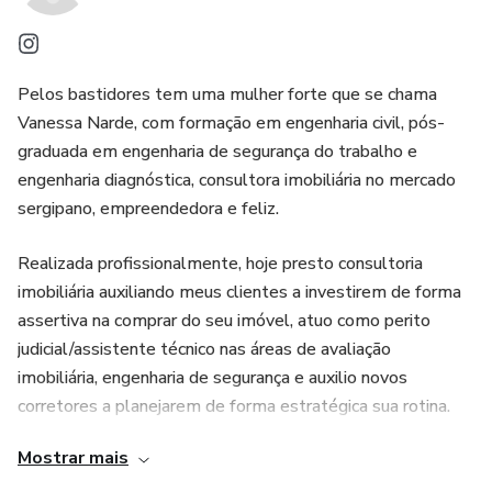
Guardanapo
Pelos bastidores tem uma mulher forte que se chama
Porta guardanapo
Vanessa Narde, com formação em engenharia civil, pós-
graduada em engenharia de segurança do trabalho e
Sousplat
engenharia diagnóstica, consultora imobiliária no mercado
sergipano, empreendedora e feliz.
- Mise-en-place
Realizada profissionalmente, hoje presto consultoria
O que colocar a mesa?
imobiliária auxiliando meus clientes a investirem de forma
assertiva na comprar do seu imóvel, atuo como perito
Café da manhã
judicial/assistente técnico nas áreas de avaliação
imobiliária, engenharia de segurança e auxilio novos
Refeição Informal
corretores a planejarem de forma estratégica sua rotina.
Ah!! Também sou fundadora da Chez Mesa e Décor, uma
Refeição formal
Mostrar mais
empresa no ramo de prestação de serviço para eventos.