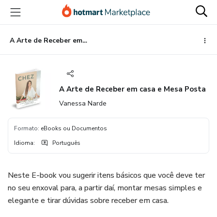
Ir
Ir
Ir
para
para
para
o
o
o
conteúdo
pagamento
rodapé
A Arte de Receber em casa e Mesa Posta
principal
A Arte de Receber em casa e Mesa Posta
Vanessa Narde
Formato
:
eBooks ou Documentos
Idioma
:
Português
Neste E-book vou sugerir itens básicos que você deve ter
no seu enxoval para, a partir daí, montar mesas simples e
elegante e tirar dúvidas sobre receber em casa.