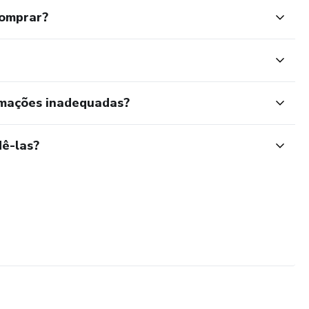
comprar?
rmações inadequadas?
ê-las?