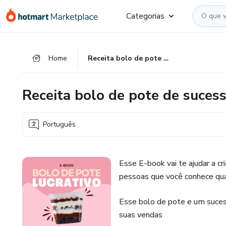
Ir
Ir
Ir
Categorias
para
para
para
o
o
o
conteúdo
pagamento
rodapé
Home
Receita bolo de pote de sucesso
principal
Receita bolo de pote de suces
Português
Esse E-book vai te ajudar a cr
pessoas que você conhece qua
Esse bolo de pote e um suces
suas vendas