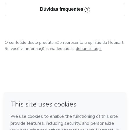
Dúvidas frequentes
O conteúdo deste produto não representa a opinião da Hotmart.
Se você vir informações inadequadas,
denuncie aqui
em Amsterdam
em Madrid
em Bogotá
Feito com
❤
em Belo Horizonte
na Cidade do México