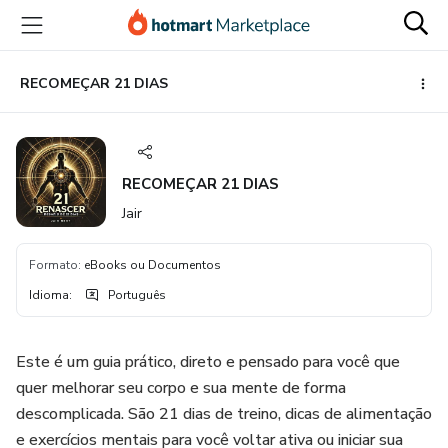
Ir
Ir
Ir
para
para
para
o
o
o
conteúdo
pagamento
rodapé
RECOMEÇAR 21 DIAS
principal
RECOMEÇAR 21 DIAS
Jair
Formato
:
eBooks ou Documentos
Idioma
:
Português
Este é um guia prático, direto e pensado para você que
quer melhorar seu corpo e sua mente de forma
descomplicada. São 21 dias de treino, dicas de alimentação
e exercícios mentais para você voltar ativa ou iniciar sua