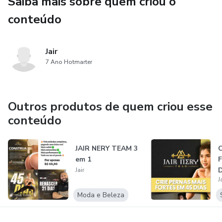
Saiba mais sobre quem criou o
conteúdo
Jair
7 Ano Hotmarter
Outros produtos de quem criou esse
conteúdo
JAIR NERY TEAM 3
em 1
Jair
J
Moda e Beleza