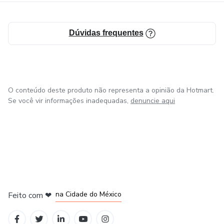
Dúvidas frequentes
O conteúdo deste produto não representa a opinião da Hotmart.
Se você vir informações inadequadas,
denuncie aqui
em Bogotá
em Amsterdam
em Madrid
na Cidade do México
Feito com
❤
em Belo Horizonte