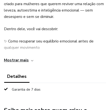
criado para mulheres que querem reviver uma relação com
leveza, autoestima e inteligência emocional — sem
desespero e sem se diminuir.
Dentro dele, você vai descobrir:
✨ Como recuperar seu equilíbrio emocional antes de
qualquer movimento
✨ O que realmente ativa a saudade masculina
Mostrar mais
✨ As mensagens certas para reconstruir conexão
Detalhes
✨ Como despertar admiração sem pressão
Garantia de 7 dias
✨ O passo a passo de 21 dias para reaproximação
progressiva