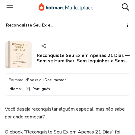
Ir
Ir
Ir
para
para
para
o
o
o
conteúdo
pagamento
rodapé
Reconquiste Seu Ex em Apenas 21 Dias — Sem se Humilhar, Sem Joguinhos e Sem Perder Sua Essência.
principal
Reconquiste Seu Ex em Apenas 21 Dias —
Sem se Humilhar, Sem Joguinhos e Sem
Perder Sua Essência.
Formato
:
eBooks ou Documentos
Idioma
:
Português
Você deseja reconquistar alguém especial, mas não sabe
por onde começar?
O ebook “Reconquiste Seu Ex em Apenas 21 Dias” foi