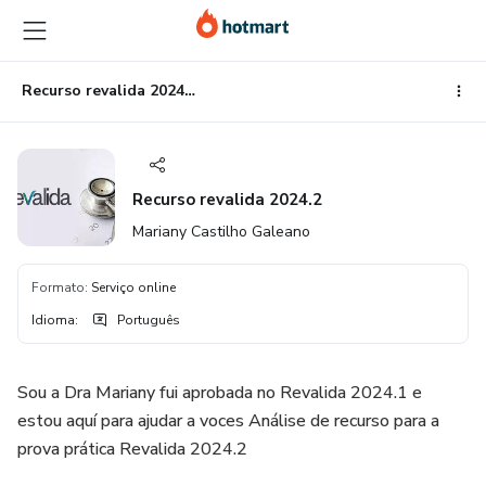
Ir
Ir
Ir
para
para
para
o
o
o
conteúdo
pagamento
rodapé
Recurso revalida 2024.2
principal
Recurso revalida 2024.2
Mariany Castilho Galeano
Formato
:
Serviço online
Idioma
:
Português
Sou a Dra Mariany fui aprobada no Revalida 2024.1 e
estou aquí para ajudar a voces Análise de recurso para a
prova prática Revalida 2024.2