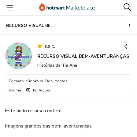
Ir
Ir
Ir
para
para
para
o
o
o
conteúdo
pagamento
rodapé
RECURSO VISUAL BEM-AVENTURANÇAS
principal
3.0
(
1
)
RECURSO VISUAL BEM-AVENTURANÇAS
Histórias da Tia Ane
Formato
:
eBooks ou Documentos
Idioma
:
Português
Este lindo recurso contem:
Imagens grandes das bem-aventuranças