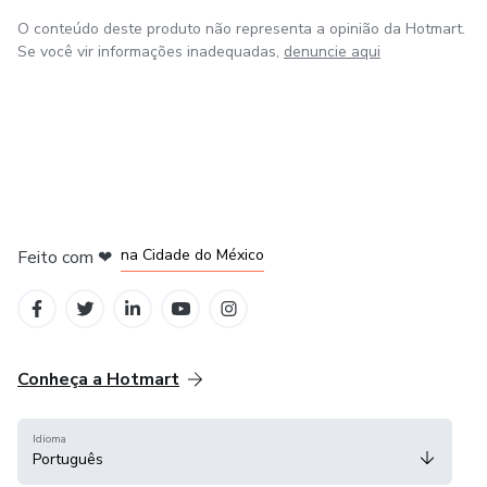
O conteúdo deste produto não representa a opinião da Hotmart.
Se você vir informações inadequadas,
denuncie aqui
em Bogotá
em Amsterdam
em Madrid
na Cidade do México
Feito com
❤
em Belo Horizonte
Conheça a Hotmart
Idioma
Português