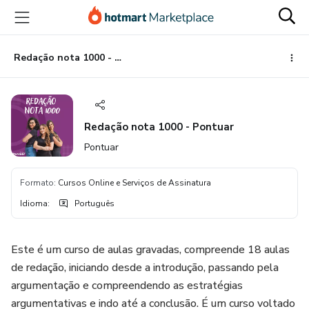
Ir
Ir
Ir
para
para
para
o
o
o
conteúdo
pagamento
rodapé
Redação nota 1000 - Pontuar
principal
Redação nota 1000 - Pontuar
Pontuar
Formato
:
Cursos Online e Serviços de Assinatura
Idioma
:
Português
Este é um curso de aulas gravadas, compreende 18 aulas
de redação, iniciando desde a introdução, passando pela
argumentação e compreendendo as estratégias
argumentativas e indo até a conclusão. É um curso voltado