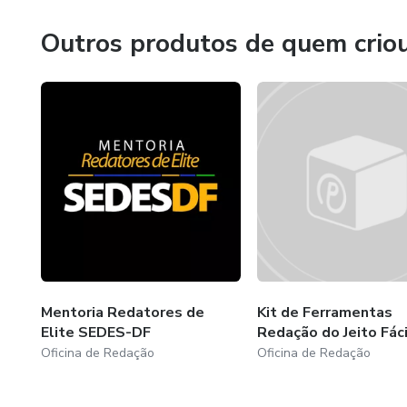
em no máximo 72 horas, recebe um feedback detalhado s
você evolua e conquiste boas notas nas provas discursiva
Outros produtos de quem crio
Saiba mais sobre nosso serviço de correção de redações e
mais chances terá de ser aprovado no concurso dos seus 
Mentoria Redatores de
Kit de Ferramentas
Elite SEDES-DF
Redação do Jeito Fáci
Oficina de Redação
Oficina de Redação