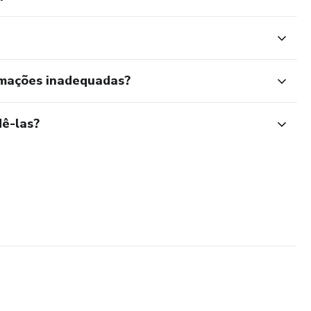
rmações inadequadas?
ê-las?