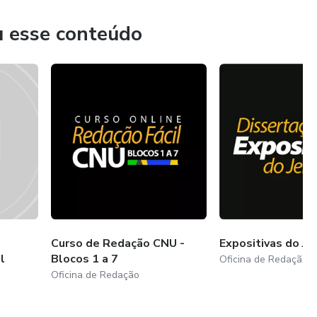
obre eles, com todas as informações necessárias para que
s.
u esse conteúdo
 adquira um de nossos planos. Quanto mais você treinar,
sonhos.
Curso de Redação CNU -
Expositivas do Jei
l
Blocos 1 a 7
Oficina de Redação
Oficina de Redação