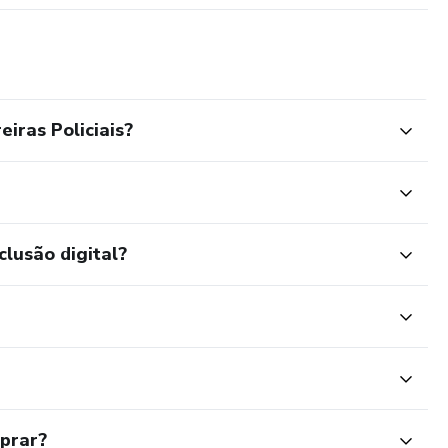
iras Policiais?
clusão digital?
mprar?