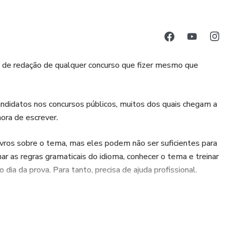
 de redação de qualquer concurso que fizer mesmo que
didatos nos concursos públicos, muitos dos quais chegam a
hora de escrever.
livros sobre o tema, mas eles podem não ser suficientes para
ar as regras gramaticais do idioma, conhecer o tema e treinar
o dia da prova. Para tanto, precisa de ajuda profissional.
romisso é ajudar você a identificar e corrigir seus erros até
 de professores experientes que, além de preparar dicas
rviço de correção de redações. Você nos envia seus textos e,