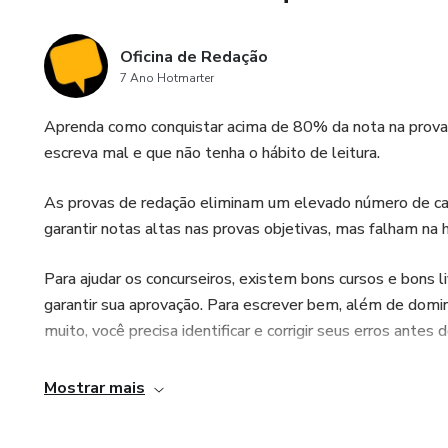
Oficina de Redação
7 Ano Hotmarter
Aprenda como conquistar acima de 80% da nota na prova
escreva mal e que não tenha o hábito de leitura.
As provas de redação eliminam um elevado número de can
garantir notas altas nas provas objetivas, mas falham na 
Para ajudar os concurseiros, existem bons cursos e bons 
garantir sua aprovação. Para escrever bem, além de domin
muito, você precisa identificar e corrigir seus erros antes d
A Oficina de Redação é essa ajuda profissional. Nosso comp
Mostrar mais
chegar à perfeição. Para tanto, contamos com uma equipe
gratuitas para que você melhore sua escrita, oferece o se