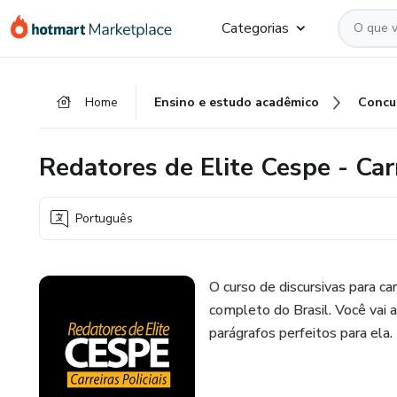
Ir
Ir
Ir
Categorias
para
para
para
o
o
o
conteúdo
pagamento
rodapé
Home
Ensino e estudo acadêmico
Concu
principal
Redatores de Elite Cespe - Carr
Português
O curso de discursivas para ca
completo do Brasil. Você vai a
parágrafos perfeitos para ela