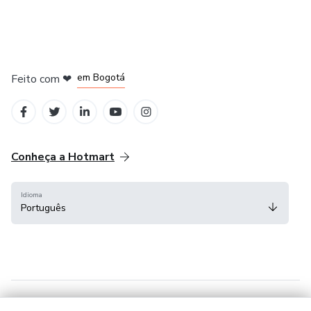
em Amsterdam
em Madrid
em Bogotá
Feito com
❤
em Belo Horizonte
na Cidade do México
Conheça a Hotmart
Idioma
Português