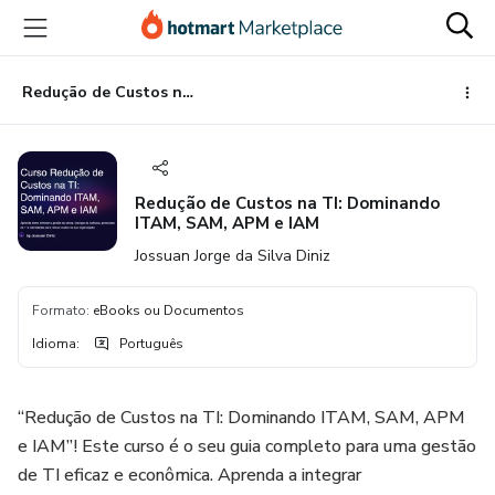
Ir
Ir
Ir
para
para
para
o
o
o
conteúdo
pagamento
rodapé
Redução de Custos na TI: Dominando ITAM, SAM, APM e IAM
principal
Redução de Custos na TI: Dominando
ITAM, SAM, APM e IAM
Jossuan Jorge da Silva Diniz
Formato
:
eBooks ou Documentos
Idioma
:
Português
“Redução de Custos na TI: Dominando ITAM, SAM, APM
e IAM”! Este curso é o seu guia completo para uma gestão
de TI eficaz e econômica. Aprenda a integrar