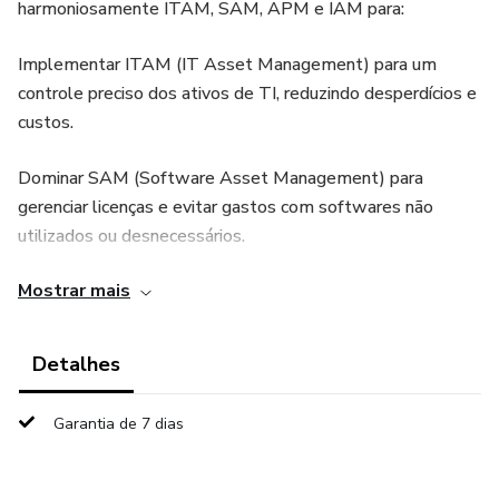
harmoniosamente ITAM, SAM, APM e IAM para:
Implementar ITAM (IT Asset Management) para um
controle preciso dos ativos de TI, reduzindo desperdícios e
custos.
Dominar SAM (Software Asset Management) para
gerenciar licenças e evitar gastos com softwares não
utilizados ou desnecessários.
Mostrar mais
Aplicar APM (Application Portfolio Management) para
analisar e otimizar seu portfólio de aplicações, eliminando
redundâncias.
Detalhes
Utilizar IAM (Identity and Access Management) para
Garantia de 7 dias
melhorar a segurança e a eficiência na gestão de
identidades e acessos.