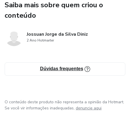
Saiba mais sobre quem criou o
Com um enfoque balanceado em cada uma dessas áreas,
você estará equipado para transformar a infraestrutura de
conteúdo
TI da sua empresa, aumentando a produtividade e
reduzindo custos significativamente. Capacite-se com
Jossuan Jorge da Silva Diniz
conhecimento prático e torne-se um especialista em
2 Ano Hotmarter
economia de recursos de TI. Inscreva-se hoje e dê um
salto na sua carreira profissional!
Dúvidas frequentes
O conteúdo deste produto não representa a opinião da Hotmart.
Se você vir informações inadequadas,
denuncie aqui